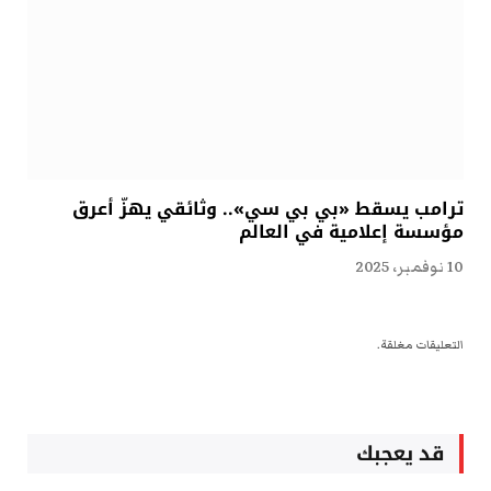
ترامب يسقط «بي بي سي».. وثائقي يهزّ أعرق
مؤسسة إعلامية في العالم
10 نوفمبر، 2025
التعليقات مغلقة.
قد يعجبك