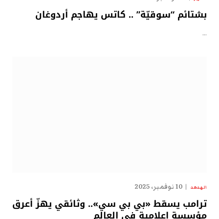
بشتائم “سوقيّة” .. كاتس يهاجم أردوغان
…
10 نوفمبر، 2025
الهدهد
ترامب يسقط «بي بي سي».. وثائقي يهزّ أعرق
مؤسسة إعلامية في العالم