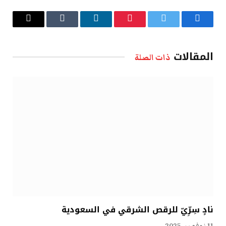
فيسبوك
تويتر
بينتيريست
لينكدإن
Tumblr
البريد
الإلكتروني
المقالات
ذات الصلة
نادٍ سِرِّيّ للرقص الشرقي في السعودية
11 نوفمبر، 2025