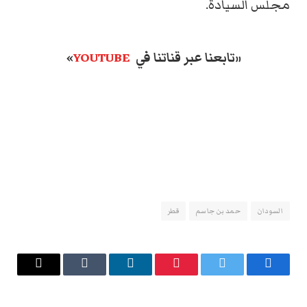
مجلس السيادة.
«تابعنا عبر قناتنا في
YOUTUBE
»
السودان
حمد بن جاسم
قطر
فيسبوك
تويتر
بينتيريست
لينكدإن
Tumblr
البريد
الإلكتروني