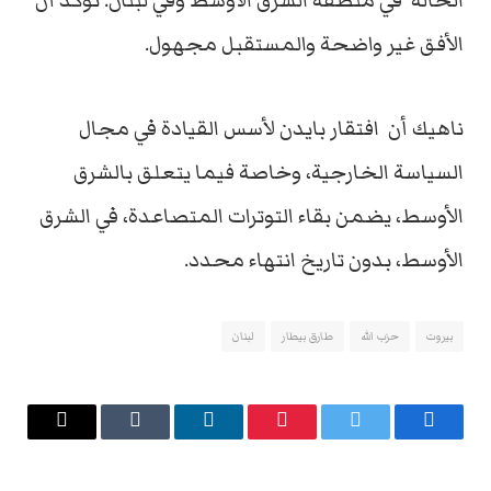
الحالة في منطقة الشرق الأوسط وفي لبنان. تؤكد أن
الأفق غير واضحة والمستقبل مجهول.
ناهيك أن افتقار بايدن لأسس القيادة في مجال
السياسة الخارجية، وخاصة فيما يتعلق بالشرق
الأوسط، يضمن بقاء التوترات المتصاعدة، في الشرق
الأوسط، بدون تاريخ انتهاء محدد.
بيروت
حزب الله
طارق بيطار
لبنان
فيسبوك
تويتر
بينتيريست
لينكدإن
Tumblr
البريد
الإلكتروني