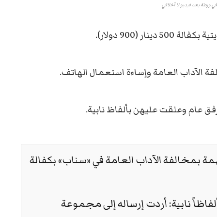
في ورطة بعد فيديو لا أخلاقي
ر (900 دولار).
ة الآداب العامة وإساءة استعمال الهاتف.
 عام وعلقت عليهن بألفاظ نابية.
مة بمخالفة الآداب العامة في «سناب» بكفالة
اظاً نابية: أردت إرساله إلى مجموعة