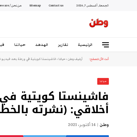
الجمعة, أغسطس 7, 2026
Contact us
Sitemap
من نحن / Who we are
الرئيسية
تقارير
الهدهد
حياتنا
فيد
أنت الآن تتصفح:
أرشيف وطن
»
حياتنا
»
فاشينستا كويتية في ورطة بعد فيديو غي
حياتنا
فاشينستا كويتية في 
أخلاقي: (نشرته بالخطأ
وطن
14 أكتوبر، 2021