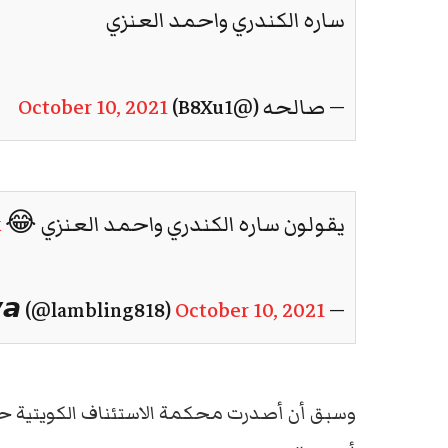
ساره الكندري واحمد العنزي
— صالحه (@B8Xu1)
October 10, 2021
يقولون ساره الكندري واحمد العنزي 😂
k
October 10, 2021
— 𝙇𝙖𝙢𝙮𝙖 (@lambling818)
وسبق أن أصدرت محكمة الاستئناف الكويتية حكم