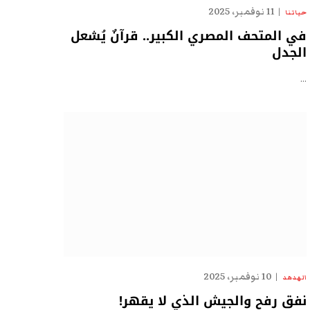
11 نوفمبر، 2025
حياتنا
في المتحف المصري الكبير.. قرآنٌ يُشعل
الجدل
…
10 نوفمبر، 2025
الهدهد
نفق رفح والجيش الذي لا يقهر!