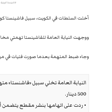
فاشينستا كويتية 
أخلت السلطات في الكويت، سبيل فاشينستا كويتية بكفالة 500 دينا
ووجهت النيابة العامة للفاشينستا تهمتي مخالف
وجاء ضبط المتهمة بعدما صورت فتيات في مرفق
النيابة العامة تخلي سبيل «فاشنستا» مته
500 دينار.
• ردت على اتهامها بنشر مقطع يتضمن ألف