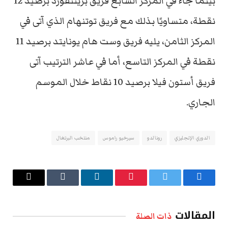
بينما جاء في المركز السابع فريق برينتفورد برصيد 12
نقطة، متساويًا بذلك مع فريق توتنهام الذي آتى في
المركز الثامن، يليه فريق وست هام يونايتد برصيد 11
نقطة في المركز التاسع، أما في عاشر الترتيب آتى
فريق أستون فيلا برصيد 10 نقاط خلال الموسم
الجاري.
الدوري الإنجليزي
رونالدو
سيرخيو راموس
منتخب البرتغال
فيسبوك
تويتر
بينتيريست
لينكدإن
Tumblr
البريد
الإلكتروني
المقالات
ذات الصلة