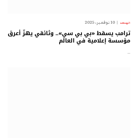
10 نوفمبر، 2025
الهدهد
ترامب يسقط «بي بي سي».. وثائقي يهزّ أعرق
مؤسسة إعلامية في العالم
…