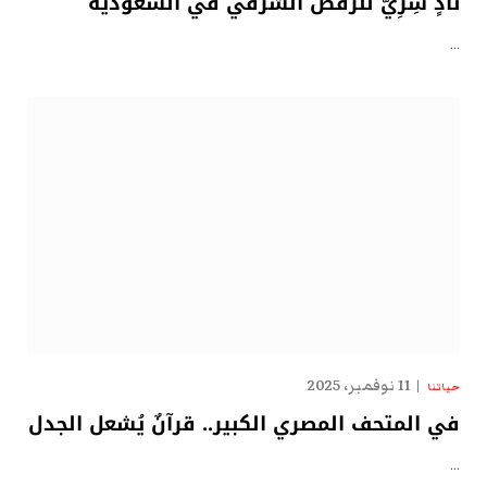
نادٍ سِرِّيّ للرقص الشرقي في السعودية
…
11 نوفمبر، 2025
حياتنا
في المتحف المصري الكبير.. قرآنٌ يُشعل الجدل
…