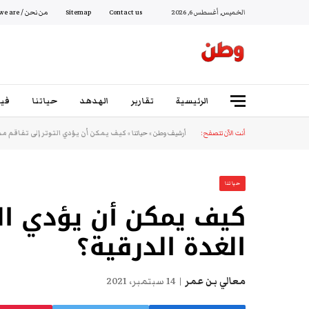
الخميس, أغسطس 6, 2026
Contact us
Sitemap
من نحن / Who we are
الرئيسية
تقارير
الهدهد
حياتنا
فيد
أنت الآن تتصفح:
أرشيف وطن
»
حياتنا
»
كيف يمكن أن يؤدي التوتر إلى تفاقم مش
حياتنا
كيف يمكن أن يؤدي ال
الغدة الدرقية؟
معالي بن عمر
14 سبتمبر، 2021