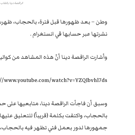
الراقصة دينا بالنقا
وطن – بعد ظهورها قبل فترة، بالحجاب، ظهر
نشرتها عبر حسابها في انستغرام .
وأشارت الراقصة دينا أنّ هذه المشاهد من كوا
://www.youtube.com/watch?v=YZQIbvhl7ds
وسبق أن فاجأت الراقصة دينا، متابعيها على حسا
بالحجاب، واكتفت بكلمة (قريباً) للتعليق عليها، 
جمهورها لدور بعمل فني تظهر فيه بالحجاب، أ