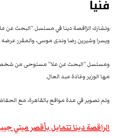
فنياً
وتشارك الرّاقصة دينا في مسلسل “البحث عن عل
ويسرا وشيرين رضا وندى موسى، والمقرر عرضه ع
ومسلسل “البحث عن علا” مستوحى من شخصيات 
مها الوزير وغادة عبد العال.
وتم تصوير في عدة مواقع بالقاهرة، مع الحفا
الراقصة دينا تتمايل بأقصر ميني ج