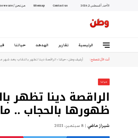
الأحد, أغسطس 2, 2026
Contact us
Sitemap
من نحن / Who we are
الرئيسية
تقارير
الهدهد
حياتنا
فيد
أنت الآن تتصفح:
أرشيف وطن
»
حياتنا
»
الراقصة دينا تظهر بالنقاب بعد شهر م
حياتنا
الراقصة دينا تظهر با
ظهورها بالحجاب .. ما
شيراز ماضي
8 سبتمبر، 2021