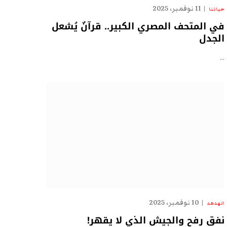
11 نوفمبر، 2025
حياتنا
في المتحف المصري الكبير.. قرآنٌ يُشعل
الجدل
…
10 نوفمبر، 2025
الهدهد
نفق رفح والجيش الذي لا يقهر!