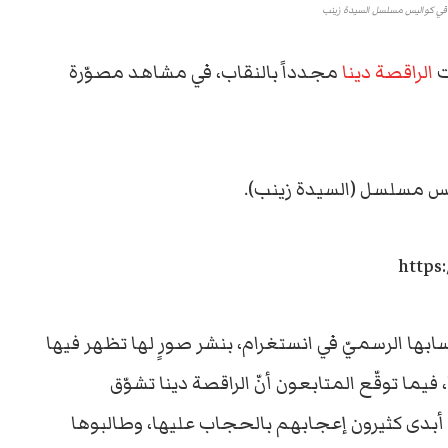
ب في كواليس مسلسل السيدة زينب
ت
الراقصة دينا
مجدداً بالنقاب، في مشاهد مصوّرة
ليس مسلسل (السيدة زينب).
https
بها الرسميّ في انستغرام، بنشر صورٍ لها تظهر فيها
فيما توقّع المتابعون أنّ الراقصة دينا تشوّق
بدى كثيرون إعجابهم بالحجاب عليها، وطالبوها