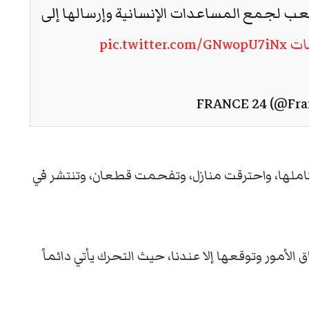
عب لجمع المساعدات الإنسانية وإرسالها إلى
ات
pic.twitter.com/GNwopU7iNx
بكاملها، واحترقت منازل، وتفحمت قطعان، وتنتشر في
لأمور وتوقعها إلا عندنا، حيث التحرك يأتي دائماً