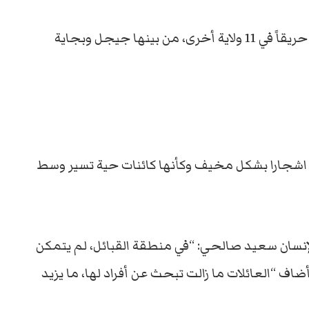
ويواصل عناصر الإطفاء ومتطوعون مكافحة 35 حريقاً في 11 ولاية أخرى، من بينها جيجل وبجاية
م اشجارا بشكل مخيف وكأنها كائنات حية تسير وسط
الإنسان سعيد صالحي: “في منطقة القبائل، لم يتمكن
ء من تحديد هوية 6 جثث من أصل 25”. وأضاف “العائلات ما زالت تبحث عن أفراد لها، ما يزيد