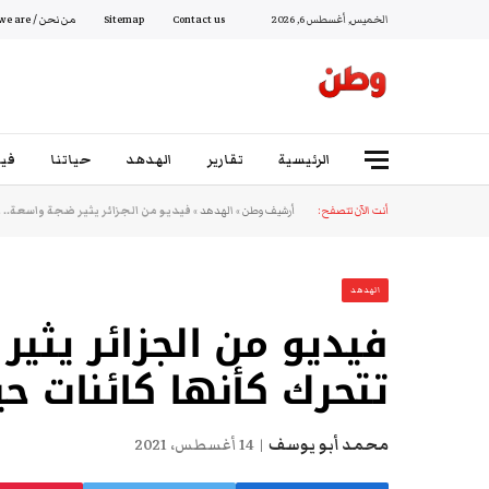
الخميس, أغسطس 6, 2026
Contact us
Sitemap
من نحن / Who we are
الرئيسية
تقارير
الهدهد
حياتنا
فيد
أنت الآن تتصفح:
أرشيف وطن
»
الهدهد
»
فيديو من الجزائر يثير ضجة واسعة.. ا
الهدهد
فيديو من الجزائر يثير
تتحرك كأنها كائنات ح
محمد أبو يوسف
14 أغسطس، 2021