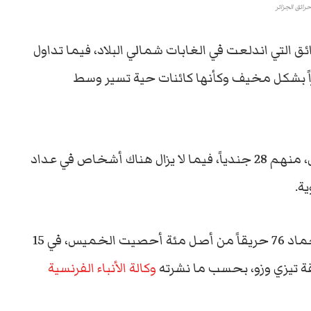
رائق الجزائر
ئق التي اندلعت في الغابات شمالي البلاد، فيما تداول
اً بشكل مخيف وكأنها كائنات حية تسير وسط
الكارثة 71 قتيلاً على الأقل، منهم 28 جندياً، فيما لا يزال هناك أشخاص في عداد
ة.
فبحسب بيان لهيئة الحماية المدنية فقد تم إخماد 76 حريقاً من أصل مئة أحصيت الخميس، في 15
طقة تيزي وزو، بحسب ما نشرته
وكالة الأنباء الفرنسية