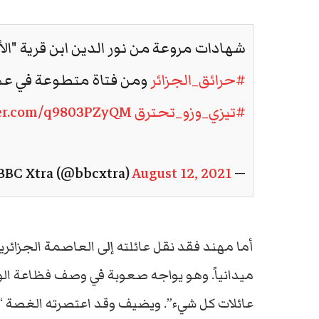
شهادات مروعة من نور الدين ابن قرية "الأ
#حرائق_الجزائر
ومن فتاة متطوعة في عمل
#تيزي_وزو_تحترق
ter.com/q9803PZyQM
August 12, 2021
— BBC Xtra (@bbcxtra)
أما مهند فقد نقل عائلته إلى العاصمة الجزائر
ميدانياً. وهو يواجه صعوبة في وصف فظاعة الو
عائلات كل شيء”. ويضيف وقد اعتصرته الغصة “ما