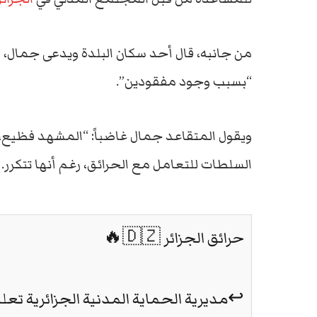
من جانبه، قال أحد سكان البلدة ويدعى جمال، ف
“بسبب وجود مفقودين”.
ويقول المتقاعد جمال غاضباً: “المشهد فظيع، 
السلطات للتعامل مع الحرائق، رغم أنها تتكرر.
حرائق الجزائر 🇩🇿🔥
↩️مديرية الحماية المدنية الجزائرية تعل