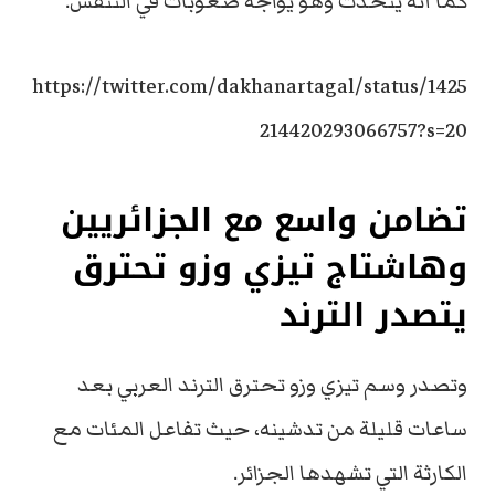
كما أنه يتحدث وهو يواجه صعوبات في التنفس.
https://twitter.com/dakhanartagal/status/1425
214420293066757?s=20
تضامن واسع مع الجزائريين
وهاشتاج تيزي وزو تحترق
يتصدر الترند
وتصدر وسم تيزي وزو تحترق الترند العربي بعد
ساعات قليلة من تدشينه، حيث تفاعل المئات مع
الكارثة التي تشهدها الجزائر.