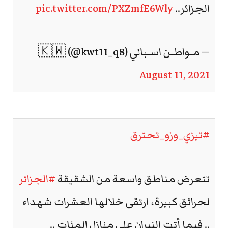
الجزائر..
pic.twitter.com/PXZmfE6Wly
— مـواطـن اسـباني 🇰🇼 (@kwt11_q8)
August 11, 2021
#تيزي_وزو_تحترق
تتعرض مناطق واسعة من الشقيقة
#الجزائر
لحرائق كبيرة، ارتقى خلالها العشرات شهداء
.. فيما أتت النيران على منازل المئات ..