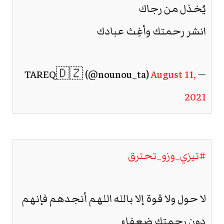
يُخذل من رجاك
انشر رحمتك وأغِث عبادك
August 11,
— TAREQ🇩🇿 (@nounou_ta)
2021
#تيزي_وزو_تحترق
لا حول ولا قوة إلا بالله اللهم أنجدهم فإنهم
دون رحمتك ضعفاء