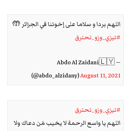
اللهم بردا و سلاما على إخوتنا في الجزائر 🤲
#تيزي_وزو_تحترق
— Abdo Al Zaidani🇱🇾
(@abdo_alzidany)
August 11, 2021
#تيزي_وزو_تحترق
اللهم يا واسع الرحمة لا يخيب مَن دعاك ولا