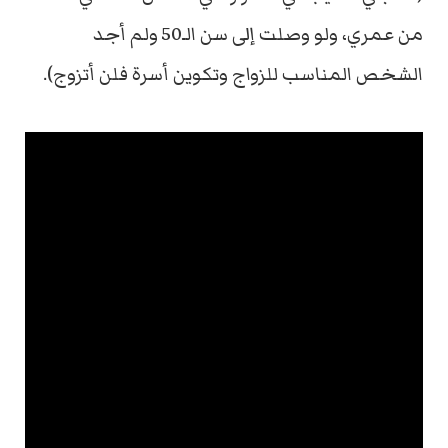
من عمري، ولو وصلت إلى سن الـ50 ولم أجد
الشخص المناسب للزواج وتكوين أسرة فلن أتزوج).