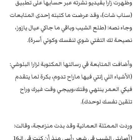
وظهرت زارا بفيديو نشرته عبر حسابها على تطبيق
(سناب شات)، وقد عرضت ما كتبته إحدى المتابعات
وجاء نصه: (طلع الشيب وباقي ما جاكي عيال يازوز،
نصيحة لك التفتي شوي لنفسك وكوني أسرة).
وأضافت المتابعة في رسالتها المكتوبة لزارا البلوشي:
(الأشياء اللي إنتي فيها ماراح تدوم، بكرة لما يتقدم
فيكي العمر ينتهي وقتك،وييجي وقت غيرك وراح
تلقين نفسك لوحدك).
وردت الممثلة العمانية وقد بدت منزعجة، وقالت:
(أصابني الشيب في شعر رأسي منذ أن كنت في الـ16