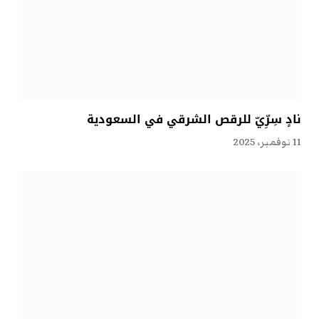
نادٍ سِرِّيّ للرقص الشرقي في السعودية
11 نوفمبر، 2025