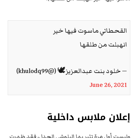
القحطاني ماسوت فيها خير
انهبلت من طلقها
— خلود بنت عبدالعزيز🕊 (@khulodq99)
June 26, 2021
إعلان ملابس داخلية
وليست أول مرة تثير بها البلوشي الجدل، فقد ظهرت