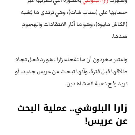
وظهرت
زارا البلوشي
بالصورة التي نشرتها عبر
حسابها على (سناب شات)، وهي ترتدي ما يُشبه
(الكاش مايوه)، وهو ما أثار الانتقادات والهجوم
ضدها.
واعتبر مغردون أن ما تفعله زارا ، هو رد فعل تجاه
طلاقها قبل فترة، وأنها تبحث عن عريس جديد، أو
تريد رفع نسبة المشاهدين.
زارا البلوشي.. عملية البحث
عن عريس!