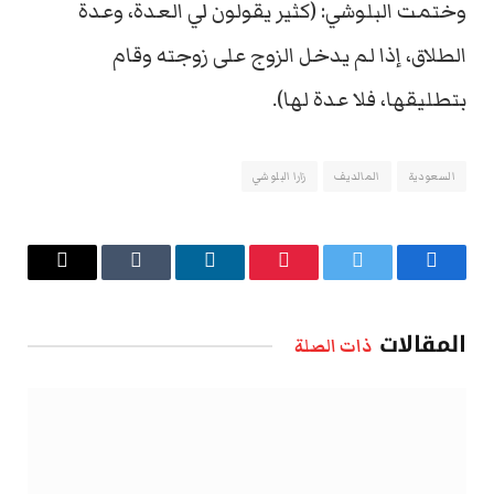
وختمت البلوشي: (كثير يقولون لي العدة، وعدة
الطلاق، إذا لم يدخل الزوج على زوجته وقام
بتطليقها، فلا عدة لها).
السعودية
المالديف
زارا البلوشي
فيسبوك
تويتر
بينتيريست
لينكدإن
Tumblr
البريد
الإلكتروني
المقالات
ذات الصلة