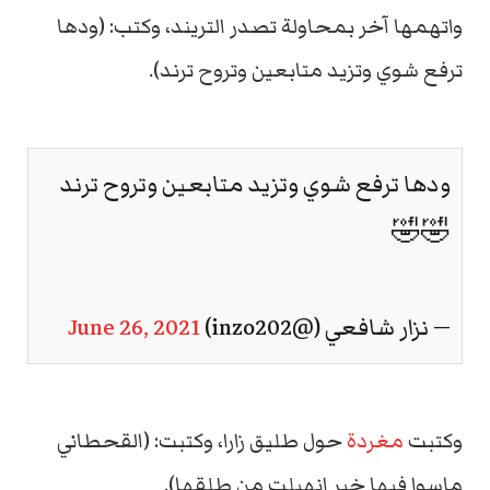
واتهمها آخر بمحاولة تصدر التريند، وكتب: (ودها
ترفع شوي وتزيد متابعين وتروح ترند).
ودها ترفع شوي وتزيد متابعين وتروح ترند
🤣🤣
— نزار شافعي (@inzo202)
June 26, 2021
وكتبت
مغردة
حول طليق زارا، وكتبت: (القحطاني
ماسوا فيها خير انهبلت من طلقها).