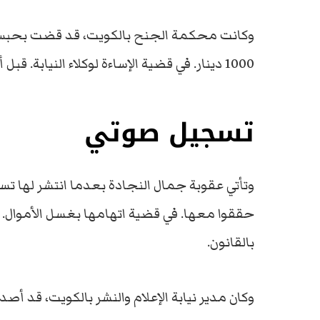
وكانت محكمة الجنح بالكويت، قد قضت بحبس ا
1000 دينار. في قضية الإساءة لوكلاء النيابة. قبل أن تخفف محكمة الاستئناف مدة السجن.
تسجيل صوتي
وتأتي عقوبة جمال النجادة بعدما انتشر لها تسجيل
حققوا معها. في قضية اتهامها بغسل الأموال
بالقانون.
وكان مدير نيابة الإعلام والنشر بالكويت، قد أص