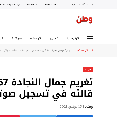
السبت, أغسطس 8, 2026
Contact us
Sitemap
من نحن / Who we are
الرئيسية
تقارير
الهدهد
حياتنا
فيد
أنت الآن تتصفح:
أرشيف وطن
»
حياتنا
»
تغريم جمال النجادة 267 ألف دولار بسبب ما قالته في تسجيل صوتي!
حياتنا
قالته في تسجيل صوت
وطن
15 يونيو، 2021