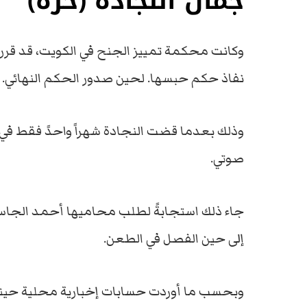
جمال النجادة (حرة)
وكانت محكمة تمييز الجنح في الكويت، قد قررت
نفاذ حكم حبسها. لحين صدور الحكم النهائي.
وذلك بعدما قضت النجادة شهراً واحدً فقط في 
صوتي.
جاء ذلك استجابةً لطلب محاميها أحمد الجاسر
إلى حين الفصل في الطعن.
وبحسب ما أوردت حسابات إخبارية محلية حينها