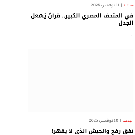
11 نوفمبر، 2025
حياتنا
في المتحف المصري الكبير.. قرآنٌ يُشعل
الجدل
…
10 نوفمبر، 2025
الهدهد
نفق رفح والجيش الذي لا يقهر!