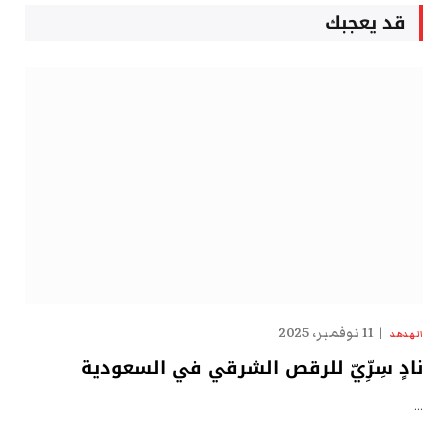
قد يعجبك
11 نوفمبر، 2025
الهدهد
نادٍ سِرِّيّ للرقص الشرقي في السعودية
…