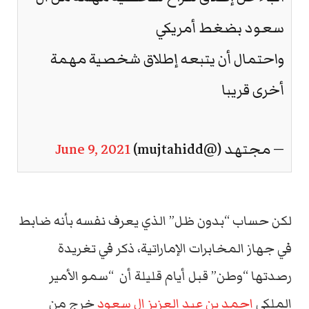
سعود بضغط أمريكي
واحتمال أن يتبعه إطلاق شخصية مهمة
أخرى قريبا
— مجتهد (@mujtahidd)
June 9, 2021
لكن حساب “بدون ظل” الذي يعرف نفسه بأنه ضابط
في جهاز المخابرات الإماراتية، ذكر في تغريدة
رصدتها “وطن” قبل أيام قليلة أن “سمو الأمير
الملكي
احمد بن عبد العزيز ال سعود
خرج من