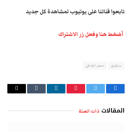
تابعوا قناتنا على يوتيوب لمشاهدة كل جديد
أضغط هنا وفعل زر الاشتراك
ساركوزي
معمر القذافي
فيسبوك
تويتر
بينتيريست
لينكدإن
Tumblr
البريد
الإلكتروني
المقالات
ذات الصلة