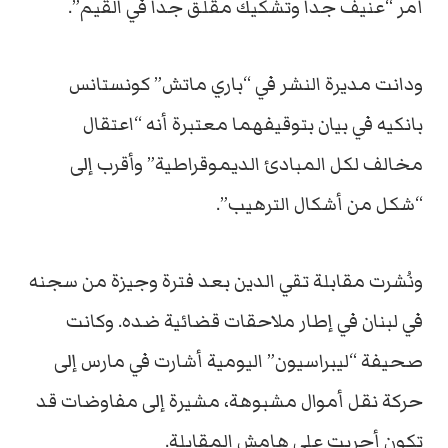
أمر “عنيف جدا وتشكيك مقلق جدا في القيم”.
ودانت مديرة النشر في “باري ماتش” كونستانس
بانكيه في بيان بتوقيفهما معتبرة أنه “اعتقال
مخالف لكل المبادئ الديموقراطية” وأقرب إلى
“شكل من أشكال الترهيب”.
ونُشرت مقابلة تقي الدين بعد فترة وجيزة من سجنه
في لبنان في إطار ملاحقات قضائية ضده. وكانت
صحيفة “ليبراسيون” اليومية أشارت في مارس إلى
حركة نقل أموال مشبوهة، مشيرة إلى مفاوضات قد
تكون أجريت على هامش المقابلة.