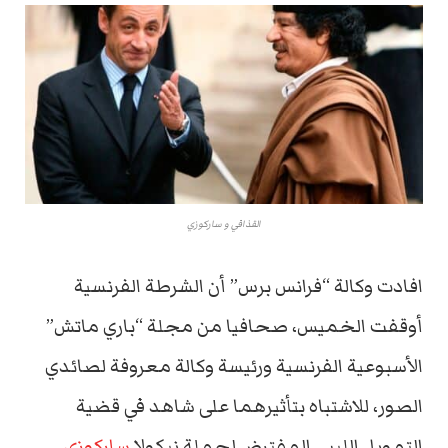
القذافي و ساركوزي
افادت وكالة “فرانس برس” أن الشرطة الفرنسية
أوقفت الخميس، صحافيا من مجلة “باري ماتش”
الأسبوعية الفرنسية ورئيسة وكالة معروفة لصائدي
الصور، للاشتباه بتأثيرهما على شاهد في قضية
التمويل الليبي المفترض لحملة نيكولا
ساركوزي