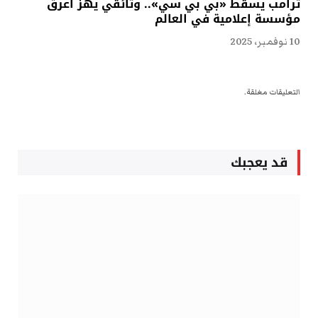
ترامب يسقط «بي بي سي».. وثائقي يهزّ أعرق
مؤسسة إعلامية في العالم
10 نوفمبر، 2025
التعليقات مغلقة.
قد يعجبك