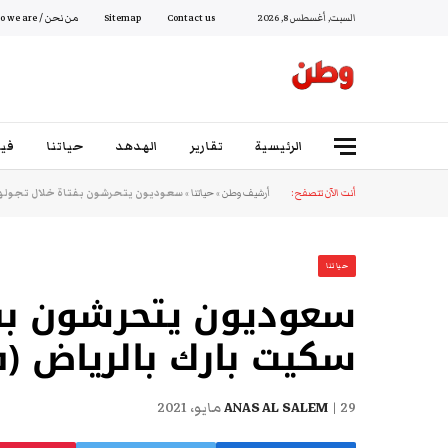
السبت, أغسطس 8, 2026
Contact us
Sitemap
من نحن / Who we are
الرئيسية
تقارير
الهدهد
حياتنا
فيد
أنت الآن تتصفح:
أرشيف وطن
»
حياتنا
»
سعوديون يتحرشون بفتاة خلال تجولها 
حياتنا
سعوديون يتحرشون بفت
سكيت بارك بالرياض (ف
29 مايو، 2021
ANAS AL SALEM