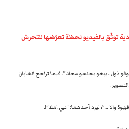
دية توثّق بالفيديو لحظة تعرّضها للتحرش
وفو ذول ، يبغو يجلسو معانا”، فيما تراجع الشابان
لتصوير .
هوة والا …”، ليرد أحدهما: “نبي امك”!.