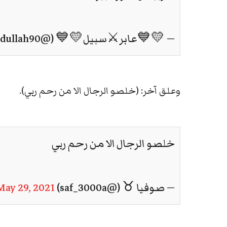
— 💛💙عابر⚔️سبيل💛💙 (@9abdullah90)
وعلق آخر: (خلصو الرجال الا من رحم ربي).
خلصو الرجال الا من رحم ربي
— صوفيا ♉︎ (@saf_3000a)
May 29, 2021