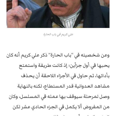
علي كريم في باب الحارة
وعن شخصیته في “باب الحارة” ذكر علي كریم أنه كان
یحبھا في أول جزأین؛ إذ كانت طریفة واستمتع
بأدائھا، ثم حاول في الأجزاء اللاحقة أن یحذف
مشاهد العدوانیة قدر المستطاع، لكنه بالنھایة
وصل لمرحلة سیوقف بھا عمله في المسلسل، وكان
من المفروض ألا یكمل في الجزء الحادي عشر لكن