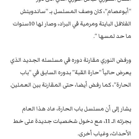
“أبوعصام”، كان وصف المسلسل بـ “ساندویتش
الفلافل البایتة ومرمیة في البراد، وصار لھا 10سنوات
ما حد لمسھا “.
ورفض النوري مقارنة دوره في مسلسله الجدید الذي
یعرض حالياً “حارة القبة” بدوره السابق في “باب
الحارة”، كما رفض أیضا، حتى المقارنة بین العملین.
یشار إلى أن مسلسل باب الحارة، عاد هذا العام
بجزئه الـ 11، مع دخول شخصیات جدیدة على خط
الأحداث، وغیاب أخرى.