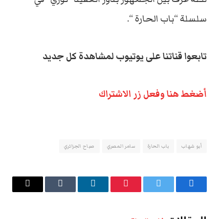
سلسلة “باب الحارة “.
تابعوا قناتنا على يوتيوب لمشاهدة كل جديد
أضغط هنا وفعل زر الاشتراك
أبو شهاب
باب الحارة
سامر المصري
صباح الجزائري
فيسبوك
تويتر
بينتيريست
لينكدإن
Tumblr
البريد
الإلكتروني