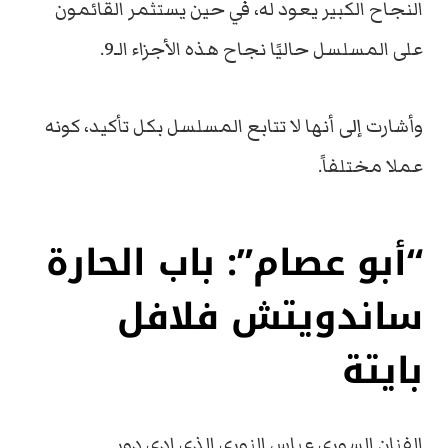
النجاح الكبیر یعود له، في حین یستثمر القائمون
على المسلسل حالیًا نجاح هذه الأجزاء الـ9.
وأشارت إلى أنھا لا تتابع المسلسل بكل تأكید، كونه
عملا مختلفاً.
“أبو عصام”: باب الحارة
ساندویتش فلافل
بایتة
الفنان السوري عباس النوري الذي ادى دور