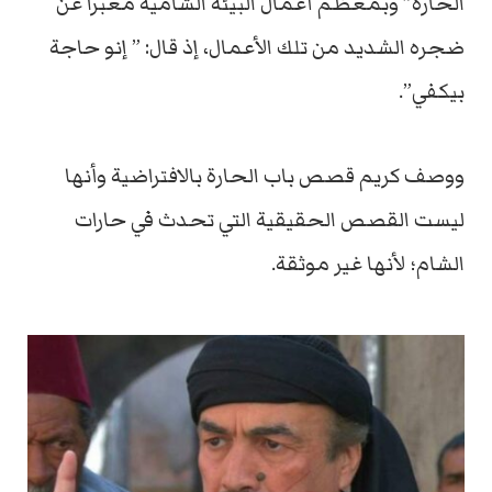
الحارة” وبمعظم أعمال البیئة الشامیة معبرا عن
ضجره الشدید من تلك الأعمال، إذ قال: ” إنو حاجة
بیكفي”.
ووصف كریم قصص باب الحارة بالافتراضیة وأنھا
لیست القصص الحقیقیة التي تحدث في حارات
الشام؛ لأنھا غیر موثقة.