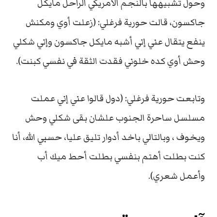
وحول تشبيهها بالنجم الأمريكي الراحل مايكل
جاكسون، قالت حورية فرغلي: (زعلت أوي ومكنش
ينفع يتقال عني إني أشبه مايكل جاكسون وإني شكلي
وحش أوي كده خلوني فقدت الثقة في نفسي كبنت).
وتابعت حورية فرغلي: (دول قالوا عني إني عملت
مسلسل ساحرة الجنوب علشان بقى شكلي وحش
ويخوف ، وبالتالي باخد أدوار تليق عليا، حسبي الله، أنا
كنت بطلت أهتم بنفسي بطلت أحط ميك أب
وأعمل شعري).