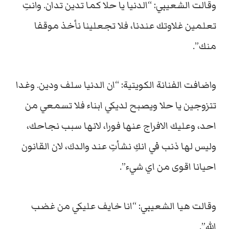
وقالت الشعيبي: “الدنيا يا حلا كما تدين تدان. وانتِ
تعلمين غلاوتك عندنا، فلا تجعلينا نأخذ موقفا
منك”.
واضافت الفنانة الكويتية: “ان الدنيا سلف ودين. وغدا
تتزوجين يا حلا ويصبح لديكي ابناء فلا تسمعي من
احد، وعليك الافراج عنها فورا، لانها سبب نجاحك،
وليس لها ذنب في انكِ نشأتِ عند والدك، لان القانون
احيانا اقوى من اي شيء”.
وقالت هيا الشعيبي: “انا خايف عليكي من غضب
الله”.