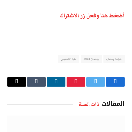
أضغط هنا وفعل زر الاشتراك
دراما رمضان
رمضان 2021
هيا الشعيبي
فيسبوك
تويتر
بينتيريست
لينكدإن
Tumblr
البريد
الإلكتروني
المقالات
ذات الصلة