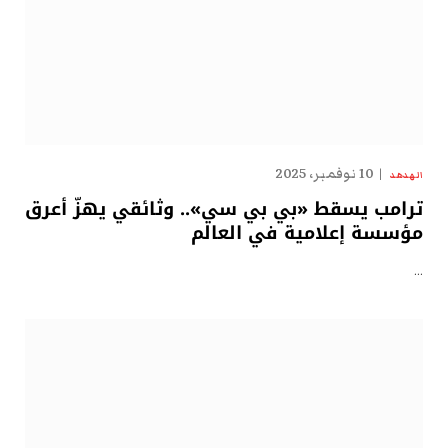
10 نوفمبر، 2025
الهدهد
ترامب يسقط «بي بي سي».. وثائقي يهزّ أعرق
مؤسسة إعلامية في العالم
…