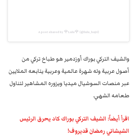
A post shared by 🌹Lulu🌹 (@lulu_hajri)
والشيف التركي بوراك أوزدمير هو طباخ تركي من
أصول عربية وله شهرة عالمية وعربية يتابعه الملايين
عبر منصات السوشيال ميديا ويزوره المشاهير لتناول
طعامه الشهي.
اقرأ أيضاً: الشيف التركي بوراك كاد يحرق الرئيس
الشيشاني رمضان قديروف!