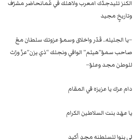
الكنز تليدجدّك امعرب ولاهلك في عُمانحاضر مشرّف
وتاريخٍ مجيد
–يا الجليله.. قَدْر واخلاق وسموّ عزوتك سلطان معْ
صاحب سموّ”هيثم” الوافي ونجلك “ذي يزن”عزّ ورّث
للوطن مجد وعلوّ–
دام عزك يا عزيزه في المقام
يا عهَد بنت السلاطين الكرام
لي بنوا للسلطنه مجدٍ أكيد