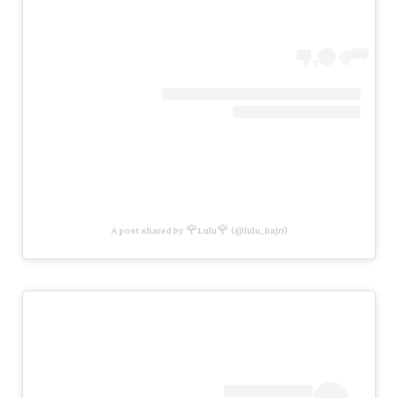
A post shared by 🌹Lulu🌹 (@lulu_hajri)