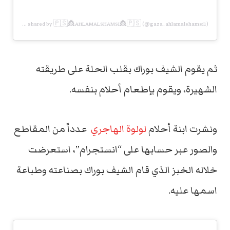
A post shared by 🇵🇸👸AHLAMALSHAMSI👸🇵🇸 (@gaza_ahlamalshamsi1)
ثم يقوم الشيف بوراك بقلب الحلة على طريقته
الشهيرة، ويقوم بإطعام أحلام بنفسه.
ونشرت ابنة أحلام
لولوة الهاجري
عدداً من المقاطع
والصور عبر حسابها على “انستجرام”، استعرضت
خلاله الخبز الذي قام الشيف بوراك بصناعته وطباعة
اسمها عليه.