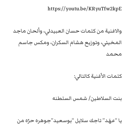
https://youtu.be/KRyuTfw2kpE
والاغنية من كلمات حسان العبيدلي، وألحان ماجد
المخيني، وتوزيع هشام السكران، ومكس جاسم
محمد
كلمات الأغنية كالتالي:
بنت السلاطين/ شمس السلطنه
يا “عهَد” تاجك سلايل “بوسعيد”جوهره حرّه من