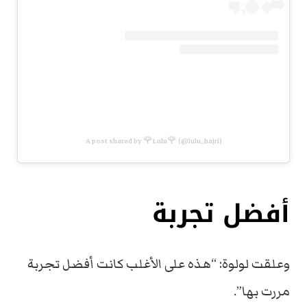
A post shared by 🌹Lulu🌹 (@lulu_hajri)
أفضل تجربة
وعلقت لولوة: “هذه على الأغلب كانت أفضل تجربة
مررت بها”.