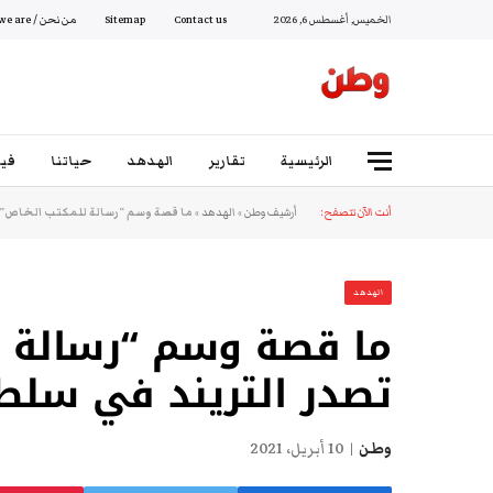
الخميس, أغسطس 6, 2026
Contact us
Sitemap
من نحن / Who we are
الرئيسية
تقارير
الهدهد
حياتنا
فيد
أنت الآن تتصفح:
أرشيف وطن
»
الهدهد
»
ما قصة وسم “رسالة للمكتب الخاص” 
الهدهد
ما قصة وسم “رسالة ل
تصدر التريند في سلط
وطن
10 أبريل، 2021