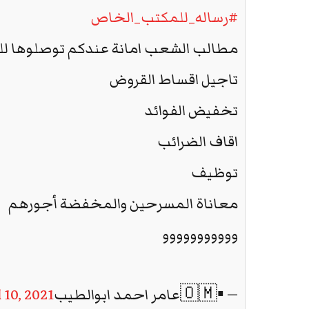
#رساله_للمكتب_الخاص
مطالب الشعب امانة عندكم توصلوها لل
تاجيل اقساط القروض
تخفيض الفوائد
اقاف الضرائب
توظيف
معاناة المسرحين والمخفضة أجورهم
ووووووووووو
— ▪️🇴🇲عامر احمد ابوالطيب🇴🇲▪️ (@Ml39oshUIppvBQG)
 10, 2021