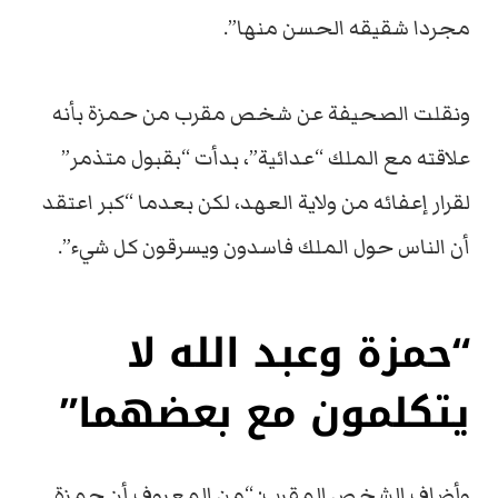
مجردا شقيقه الحسن منها”.
ونقلت الصحيفة عن شخص مقرب من حمزة بأنه
علاقته مع الملك “عدائية”، بدأت “بقبول متذمر”
لقرار إعفائه من ولاية العهد، لكن بعدما “كبر اعتقد
أن الناس حول الملك فاسدون ويسرقون كل شيء”.
“حمزة وعبد الله لا
يتكلمون مع بعضهما”
وأضاف الشخص المقرب: “من المعروف أن حمزة