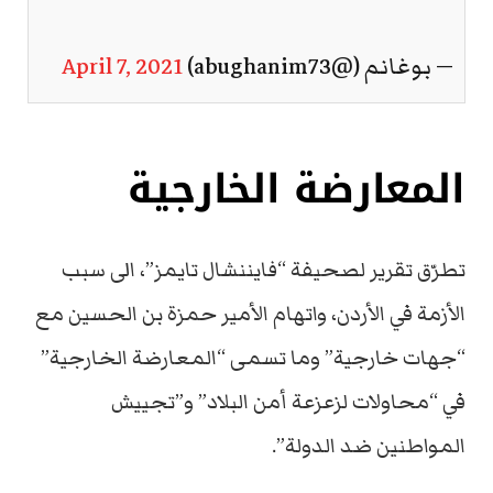
— بوغانم (@abughanim73)
April 7, 2021
المعارضة الخارجية
تطرّق تقرير لصحيفة “فايننشال تايمز”، الى سبب
الأزمة في الأردن، واتهام الأمير حمزة بن الحسين مع
“جهات خارجية” وما تسمى “المعارضة الخارجية”
في “محاولات لزعزعة أمن البلاد” و”تجييش
المواطنين ضد الدولة”.