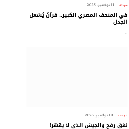
11 نوفمبر، 2025
حياتنا
في المتحف المصري الكبير.. قرآنٌ يُشعل
الجدل
…
10 نوفمبر، 2025
الهدهد
نفق رفح والجيش الذي لا يقهر!