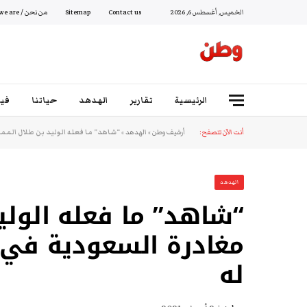
الخميس, أغسطس 6, 2026
Contact us
Sitemap
من نحن / Who we are
الرئيسية
تقارير
الهدهد
حياتنا
فيد
أنت الآن تتصفح:
أرشيف وطن
»
الهدهد
»
“شاهد” ما فعله الوليد بن طلال المم
الهدهد
“شاهد” ما فعله الولي
مغادرة السعودية في 
له