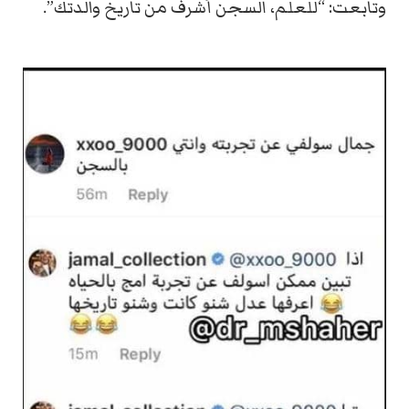
وتابعت: “للعلم، السجن أشرف من تاريخ والدتك”.