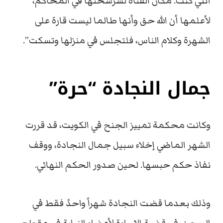
أنني كنت. مكان الفتاة لشرشحتها في المحاكم،
لأعلمها أن الله حق وأنها طالما ليست قارة على
الشهرة وكلام الناس، فلتجلس في منزلها وتسكت”.
جمال النجادة “حرة”
وكانت محكمة تمييز الجنح في الكويت، قد قررت
الشهر الماضي إخلاء سبيل جمال النجادة، ووقف
نفاذ حكم حبسها. لحين صدور الحكم النهائي.
وذلك بعدما قضت النجادة شهراً واحدً فقط في