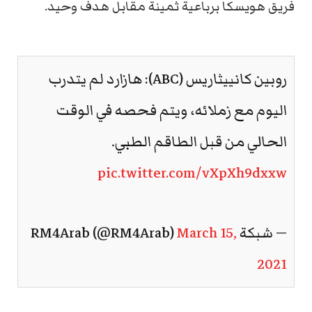
فريق هويسكا برباعية ثمينة مقابل هدف وحيد.
روبين كانييثاريس (ABC): هازارد لم يتدرب
اليوم مع زملائه، ويتم فحصه في الوقت
الحالي من قبل الطاقم الطبي.
pic.twitter.com/vXpXh9dxxw
— شبكة RM4Arab (@RM4Arab)
March 15,
2021