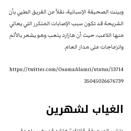
وبينت الصحيفة الإسبانية، نقلاً عن الفريق الطبي بأن
الشريحة قد تكون سبب الإصابات المتكرر التي يعاني
منها اللاعب، حيث أن هازارد يلعب وهو يشعر بالألم
وانزعاجات على مدار العام.
https://twitter.com/OsamaAlamri/status/13714
35045026676739
الغياب لشهرين
وتشير الصحيفة، قائلة: ” هازارد قد يغيب لمدة