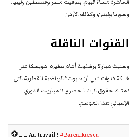
العاشرة مساءً اليوم. بتوقيت مصر وفلسطين وليبيا.
وسوريا ولبنان، وكذلك الأردن.
القنوات الناقلة
وستبث مباراة برشلونة أمام نظيره هويسكا على
شبكة قنوات ” بي أن سبوت” الرياضية القطرية التي
تمتلك حقوق البث الحصري للمباريات الدوري
الإسباني هذا الموسم.
⚽🏋️‍♂️ Au travail !
#BarçaHuesca