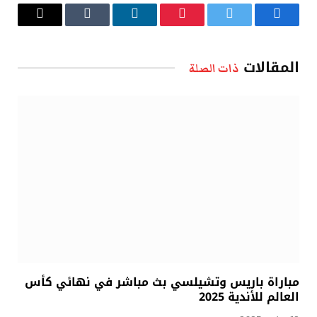
فيسبوك
تويتر
بينتيريست
لينكدإن
Tumblr
البريد
الإلكتروني
المقالات
ذات الصلة
مباراة باريس وتشيلسي بث مباشر في نهائي كأس
العالم للأندية 2025