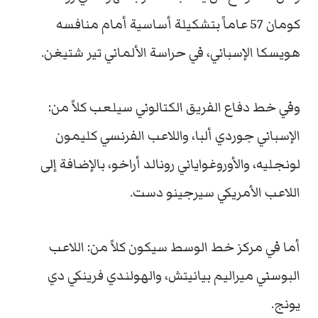
كومان 57 عاماً بتشكيلة أساسية أمام منافسه
هويسكا الإسباني، في حراسة الألماني تير شتيغن.
وفي خط دفاع الفريق الكتالوني سيلعب كلاً من:
الإسباني جوردي ألبا، واللاعب الفرنسي كليمون
لونجليه، والأوروغواياني رونالد أراخو، بالإضافة إلى
اللاعب الأمريكي سيرجينو دست.
أما في مركز خط الوسط سيكون كلاً من: اللاعب
البوسني ميراليم بيانيتش، والهولندي فرينكي دي
يونج.