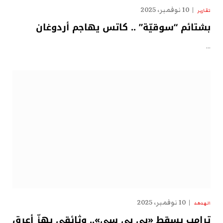
10 نوفمبر، 2025
تقارير
بشتائم “سوقيّة” .. كاتس يهاجم أردوغان
…
10 نوفمبر، 2025
الهدهد
ترامب يسقط «بي بي سي».. وثائقي يهزّ أعرق