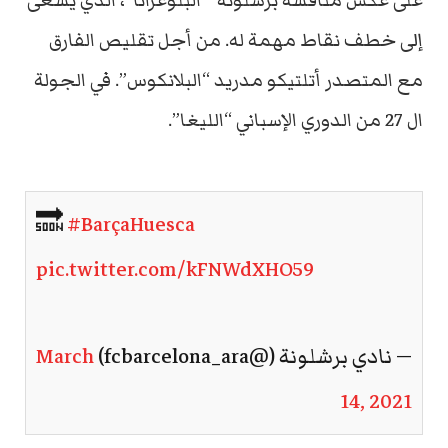
على عكس منافسه برشلونة ” البلوغرانا”، الذي يسعى
إلى خطف نقاط مهمة له. من أجل تقليص الفارق
مع المتصدر أتلتيكو مدريد “البلانكوس”. في الجولة
ال 27 من الدوري الإسباني “الليغا”.
🔜
#BarçaHuesca
pic.twitter.com/kFNWdXHO59
— نادي برشلونة (@fcbarcelona_ara)
March
14, 2021