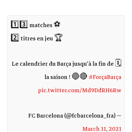
1️⃣3️⃣ matches ⚽️
2️⃣ titres en jeu 🏆
🗓 Le calendrier du Barça jusqu'à la fin de
la saison ! 🔵🔴
#ForçaBarça
pic.twitter.com/Md9DdRH6Rw
— FC Barcelona (@fcbarcelona_fra)
March 11, 2021