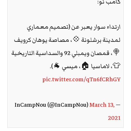
كامب نو:
ارتداء سوار يعبر عن (تصميم معماري
لمدينة برشلونة 💠، مصاصة يوهان كرويف
🍭، قمصان ويمبلي 92 والسداسية التاريخية
👕، لاماسيا 🏠، ميسي 🐐).
pic.twitter.com/qTn6fCRhGY
March 13,
— InCampNou (@InCampNou)
2021