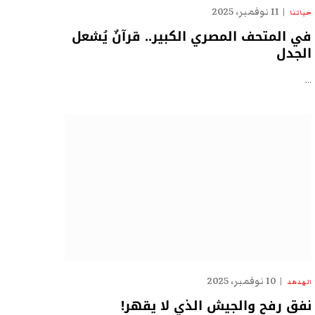
11 نوفمبر، 2025
حياتنا
في المتحف المصري الكبير.. قرآنٌ يُشعل
الجدل
…
10 نوفمبر، 2025
الهدهد
نفق رفح والجيش الذي لا يقهر!