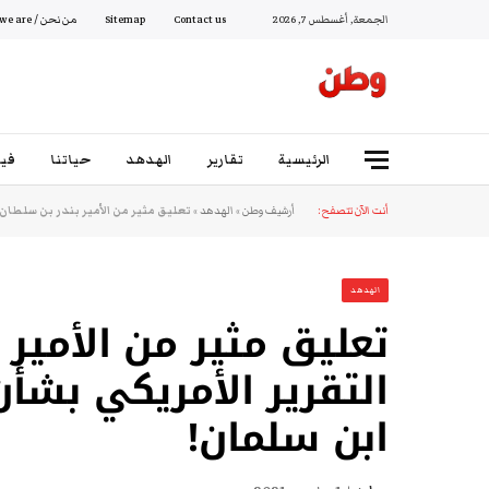
الجمعة, أغسطس 7, 2026
Contact us
Sitemap
من نحن / Who we are
الرئيسية
تقارير
الهدهد
حياتنا
فيد
أنت الآن تتصفح:
أرشيف وطن
»
الهدهد
»
تعليق مثير من الأمير بندر بن سلطان
الهدهد
تعليق مثير من الأمير
التقرير الأمريكي بشأ
ابن سلمان!