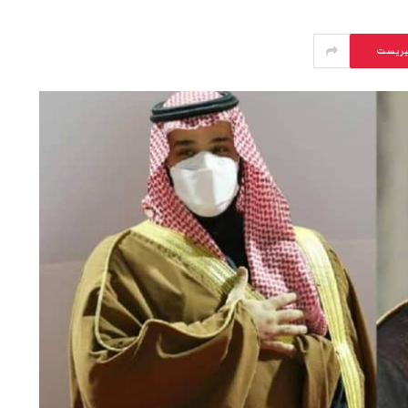
يريست