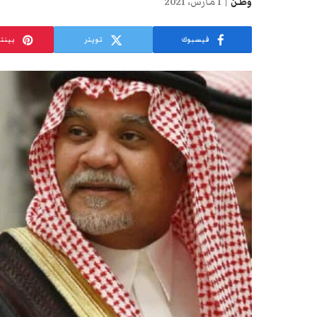
وطن
1 مارس، 2021
فيسبوك
تويتر
بينت