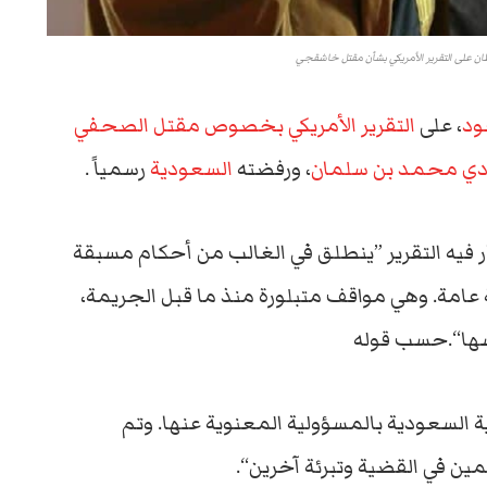
طان على التقرير الأمريكي بشأن مقتل خاشقجي
ود
، على
التقرير الأمريكي بخصوص مقتل الصحفي
دي
محمد بن سلمان
، ورفضته
السعودية
رسمياً .
سار فيه التقرير ”ينطلق في الغالب من أحكام مسبقة
امة. وهي مواقف متبلورة منذ ما قبل الجريمة،
سها“.حسب قوله
 السعودية بالمسؤولية المعنوية عنها. وتم
ن في القضية وتبرئة آخرين“.