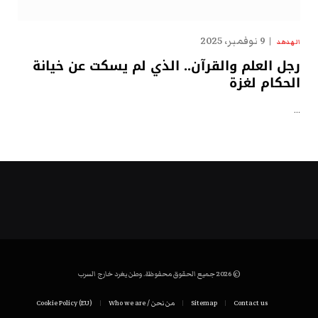
9 نوفمبر، 2025
الهدهد
رجل العلم والقرآن.. الذي لم يسكت عن خيانة
الحكام لغزة
…
© 2026 جميع الحقوق محفوظة. وطن يغرد خارج السرب
Contact us
Sitemap
من نحن / Who we are
Cookie Policy (EU)