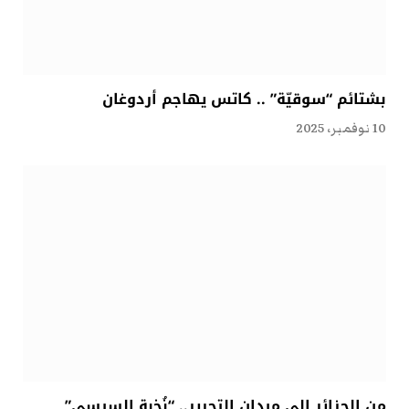
بشتائم “سوقيّة” .. كاتس يهاجم أردوغان
10 نوفمبر، 2025
من الجزائر إلى ميدان التحرير.. “نُخبة السيسي”