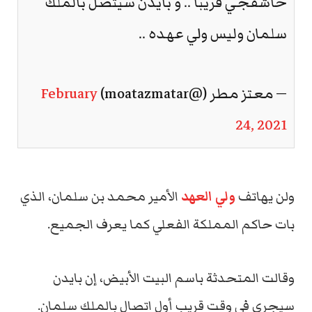
خاشقجي قريبا .. و بايدن سيتصل بالملك
سلمان وليس ولي عهده ..
— معتز مطر (@moatazmatar)
February
24, 2021
ولن يهاتف
ولي العهد
الأمير محمد بن سلمان، الذي
بات حاكم المملكة الفعلي كما يعرف الجميع.
وقالت المتحدثة باسم البيت الأبيض، إن بايدن
سيجري في وقت قريب أول اتصال بالملك سلمان.