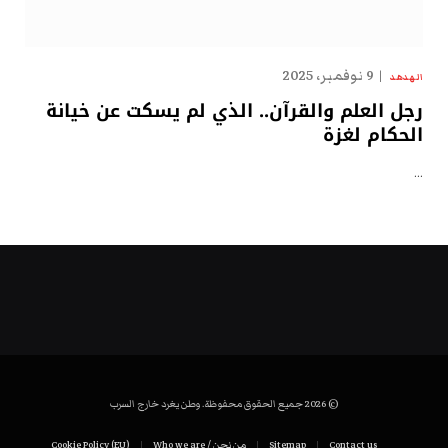
9 نوفمبر، 2025
الهدهد
رجل العلم والقرآن.. الذي لم يسكت عن خيانة
الحكام لغزة
…
© 2026 جميع الحقوق محفوظة. وطن يغرد خارج السرب
Contact us
Sitemap
من نحن / Who we are
Cookie Policy (EU)