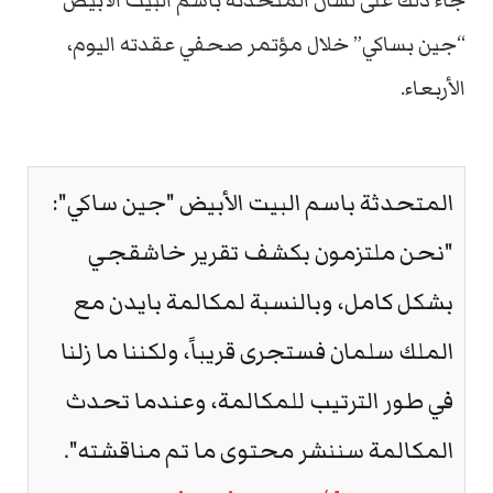
جاء ذلك على لسان المتحدثة باسم البيت الأبيض
“جين بساكي” خلال مؤتمر صحفي عقدته اليوم،
الأربعاء.
المتحدثة باسم البيت الأبيض "جين ساكي":
"نحن ملتزمون بكشف تقرير خاشقجي
بشكل كامل، وبالنسبة لمكالمة بايدن مع
الملك سلمان فستجرى قريباً، ولكننا ما زلنا
في طور الترتيب للمكالمة، وعندما تحدث
المكالمة سننشر محتوى ما تم مناقشته".