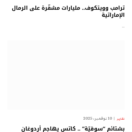
ترامب وويتكوف.. مليارات مشفّرة على الرمال
الإماراتية
…
10 نوفمبر، 2025
تقارير
بشتائم “سوقيّة” .. كاتس يهاجم أردوغان