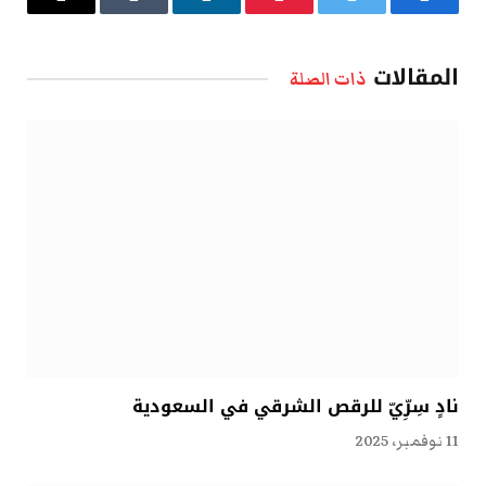
فيسبوك
تويتر
بينتيريست
لينكدإن
Tumblr
البريد
الإلكتروني
المقالات
ذات الصلة
نادٍ سِرِّيّ للرقص الشرقي في السعودية
11 نوفمبر، 2025