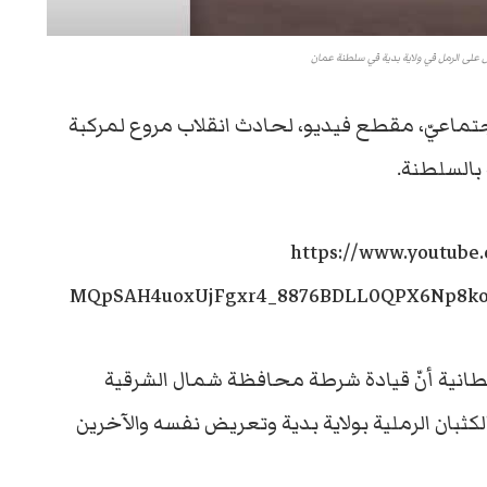
 على الرمل في ولاية بدية في سلطنة عمان
جتماعيّ، مقطع فيديو، لحادث انقلاب مروع لمركبة
 بالسلطنة.
https://www.youtube
MQpSAH4uoxUjFgxr4_8876BDLL0QPX6Np8ko
انية أنّ قيادة شرطة محافظة شمال الشرقية
ثبان الرملية بولاية بدية وتعريض نفسه والآخرين