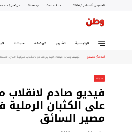
الخميس, أغسطس 6, 2026
Contact us
Sitemap
من نحن / Who we are
الرئيسية
تقارير
الهدهد
حياتنا
فيد
أنت الآن تتصفح:
أرشيف وطن
»
حياتنا
»
فيديو صادم لانقلاب مركبة خلال الاستع
حياتنا
فيديو صادم لانقلاب م
على الكثبان الرملية 
مصير السائق