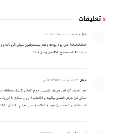
تعليقات
3
هزاب
on
26 ديسمبر، 2020 11:30 م
غرامات1 هععععع1 الافلاس وصل حده!
مقال
on
27 ديسمبر، 2020 3:05 ص
اقدر احلف انك انت مريض نفسي… روح اشغل نفسك بحياتك البأسة
تعاني من مرض النقص والهم والاكتئاب !.. روح تعالج بذكر ربك
المسقطيين العمانيين مو مخلينك محامي عنهم… اشفق عليك حام