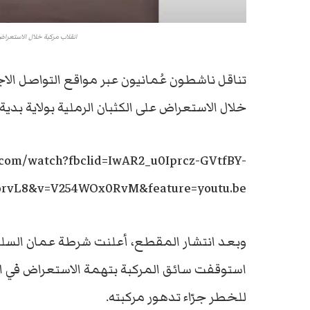
انقلاب مركبة خلال الاستعراض
تناقل ناشطون عُمانيون عبر مواقع التواصل الا
خلال الاستعراض على الكثبان الرملية بولاية بدية
.com/watch?fbclid=IwAR2_u0Iprcz-GVtfBY-
rvL8&v=V254WOx0RvM&feature=youtu.be
وبعد انتشار المقطع، أعلنت شرطة عمان السلط
استوقفت سائق المركبة بتهمة الاستعراض في الك
للخطر جرّاء تدهور مركبته.