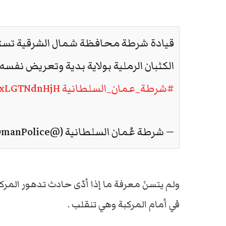
قيادة شرطة محافظة شمال الشرقية تست
الكثبان الرملية بولاية بدية وتعريض نفسه
#شرطة_عمان_السلطانية
m/xLGTNdnHjH
— شرطة عُمان السلطانية (@RoyalOmanPolice)
ولم يتسنَ معرفة ما إذا أدّى حادث تدهور المرك
في أمام المركبة وهي تنقلب .