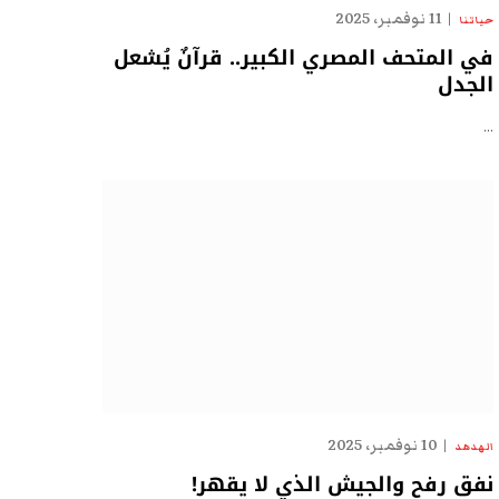
11 نوفمبر، 2025
حياتنا
في المتحف المصري الكبير.. قرآنٌ يُشعل
الجدل
…
10 نوفمبر، 2025
الهدهد
نفق رفح والجيش الذي لا يقهر!