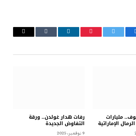
يسبوك
تويتر
بينتيريست
لينكدإن
Tumblr
البريد
الإلكتروني
ف.. مليارات
رفات هدار غولدن.. ورقة
لرمال الإماراتية
التفاوض الجديدة
9 نوفمبر، 2025