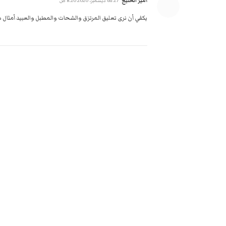
أمير الخليج
on
27 ديسمبر، 2020 8:20 ص
يكفي أن نرى تعليق المرتزق والشحات والمطبل والعبيد أمثال هز