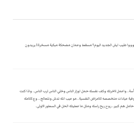
خخخخخخ! من يوم يومك وهم يستعرضون سباق الرونات ووووو! طيب ايش الجديد اليوم؟ مسقط وعمان مضحكة مبكية مسخرة1 يريدون
.. واعمل لاخرتك وكف نفسك حمل اوزار الناس وخلي الناس لرب الناس.. واذا كنت
 وفية عيادات متخصصه للامراض النفسية.. مو عيب انك تدش وتتعالج… وع كلامك
ل هم كبير.. روح ريح راسك ومثل ما عطيتك الحل في السطور الاولى.