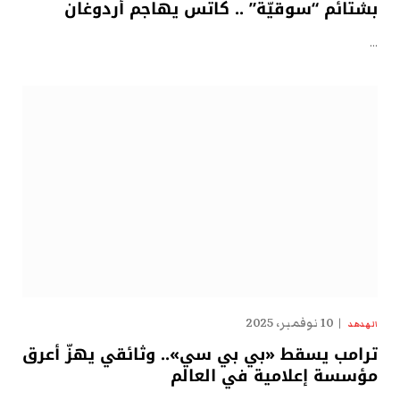
بشتائم “سوقيّة” .. كاتس يهاجم أردوغان
…
10 نوفمبر، 2025
الهدهد
ترامب يسقط «بي بي سي».. وثائقي يهزّ أعرق
مؤسسة إعلامية في العالم