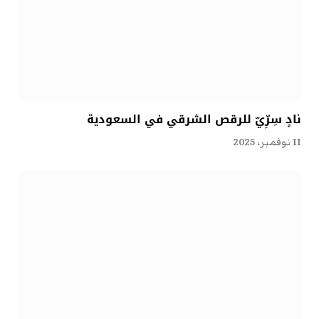
نادٍ سِرِّيّ للرقص الشرقي في السعودية
11 نوفمبر، 2025