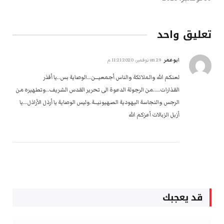
تعليق واحد
ابوعمر
on
29 نوفمبر، 2020 11:21 م
لعنكم الله والملائكة والناس أجمعيـــن…الوصاية بس..يا أقذر
القذارات…..من الرجولة الدعوة الى تحرير القدس الشريف..وتطهيره من
الرجس والنجاسة اليهودية الصهيونيـــة.وليس الوصاية يا أرذل الأراذل…يا
أزبل الزبالات أعزكم الله
قد يعجبك