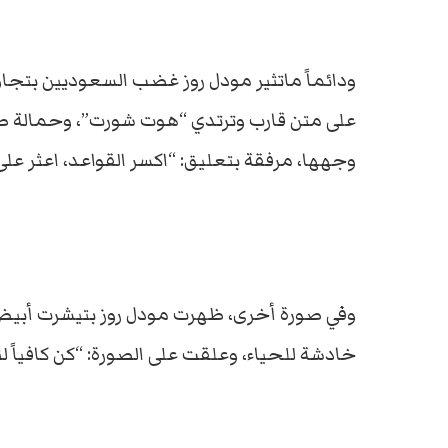
ودائماً ماتثير مودل روز غضب السعوديين بتج
على متن قارب وترتدي “هوت شورت”، وحمالة ص
وجهها، مرفقة بتعليق: “اكسر القواعد، اعثر عل
وفي صورة أخرى، ظهرت مودل روز بتيشرت أبيض،
خادشة للحياء، وعلقت على الصورة: “كن كافياً لنف