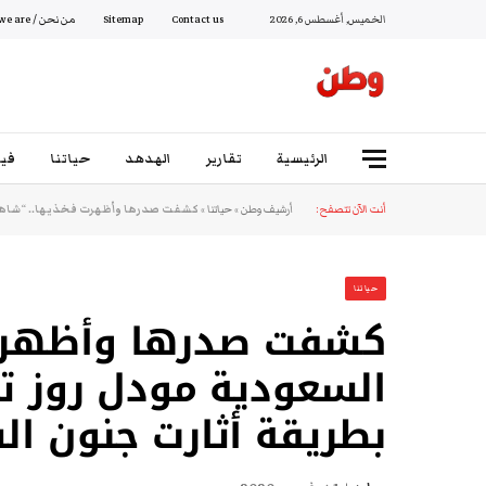
الخميس, أغسطس 6, 2026
Contact us
Sitemap
من نحن / Who we are
الرئيسية
تقارير
الهدهد
حياتنا
فيد
أنت الآن تتصفح:
أرشيف وطن
»
حياتنا
»
كشفت صدرها وأظهرت فخذيها.. “شاهد”
حياتنا
كشفت صدرها وأظهرت
السعودية مودل روز تح
بطريقة أثارت جنون ا