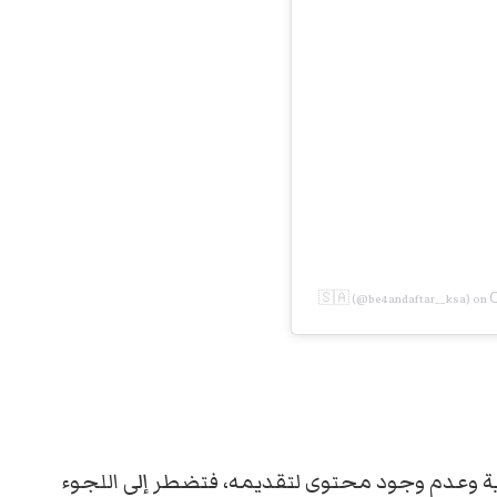
O
(@be4andaftar__ksa) on
ية وعدم وجود محتوى لتقديمه، فتضطر إلى اللجوء