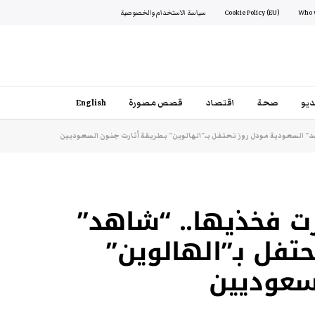
Cookie Policy (EU)
سياسة الاستخدام والخصوصية
يو
صحة
اقتصاد
قصص مصورة
English
 السعودية مودل روز تحتفل بـ”الهالوين” بطريقة أثارت جنون السعوديين
 فخذيها.. “شاهد”
تفل بـ”الهالوين”
لسعوديين