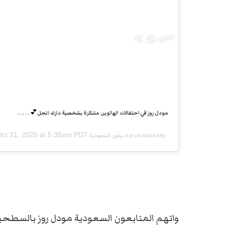
مودل روز في احتفالات الهالوين متنكرة بشخصية دارك انجل💕 . . . . .
ct 31, 2020 at 5:38am PDT
A post shared by
بيفور السعودية 🇸🇦
واتهم المتابعون السعودية مودل روز بالسطح