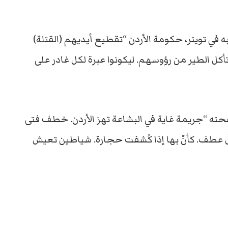
في تويتر، حكومة الأردن “تقطيع أيديهم (القتلة)
ل الطير من رؤوسهم. ليكونوا عبرة لكل غادر على
حته “جريمة غاية في البشاعة تهز الأردن. خطف فتى
ّ عطف. كأنّ بها إذا كُشفت حجارة. شياطين تعيش