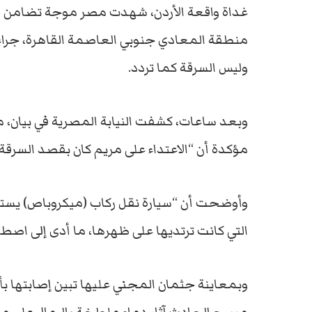
منطقة المعادي جنوبي العاصمة القاهرة، جرا
وليس السرقة كما تردد.
وبعد ساعات، كشفت النيابة المصرية في بيان، ملا
مؤكدة أن “الاعتداء على مريم كان بقصد السرقة 
وأوضحت أن “سيارة نقل ركاب (ميكروباص) يستقل
التي كانت ترتديها على ظهرها، ما أدى إلى اصطد
وبمعاينة جثمان المجني عليها تبين إصابتها ب