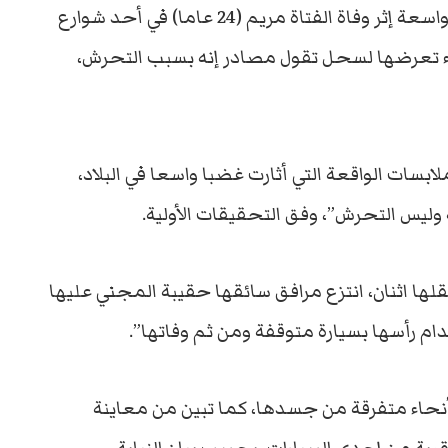
غداة واقعة الأردن، شهدت مصر موجة تضامن واسعة إثر وفاة الفتاة مريم (24 عاما) في أحد شوارع
ء تعرضها لسحل تقول مصادر إنه بسبب التحرش،
بسات الواقعة التي أثارت غضبا واسعا في البلاد،
وليس التحرش”، وفق التحقيقات الأولية.
ها اثنان، انتزع مرافق سائقها حقيبة المجني عليها
ام رأسها بسيارة متوقفة ومن ثم وفاتها”.
أنحاء متفرقة من جسدها، كما تبين من معاينة