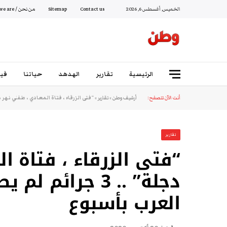
الخميس, أغسطس 6, 2026
Contact us
Sitemap
من نحن / Who we are
الرئيسية
تقارير
الهدهد
حياتنا
فيد
أنت الآن تتصفح:
أرشيف وطن
»
تقارير
»
“فتى الزرقاء ، فتاة المعادي ، طفلي نهر دجلة” .. 3 جرائم لم يصدقها العقل هزت قل
تقارير
“فتى الزرقاء ، فتاة ا
دجلة” .. 3 جرا
العرب بأسبوع