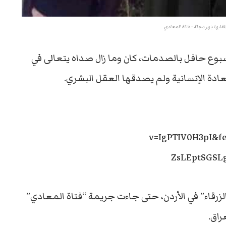
طفليها بنهر دجلة - فتاة المعادي
سبوع حافل بالصدمات، كان وما زال صداه يتعالى في
ادة الإنسانية ولم يصدقها العقل البشري.
v=IgPTIV0H3pI&fe
ZsLEptSGSL
رقاء” في الأردن، حتى جاءت جريمة “فتاة المعادي”
راق.