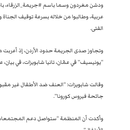
ودشن مغردون وسما باسم #جريمة_الزرقاء، بات 
عربية، وطالبوا من خلاله بسرعة توقيف الجناة و
الفتى.
وتجاوز صدى الجريمة حدود الأردن، إذ أعربت 
“يونيسيف” في عمّان، تانيا شابويزات، في بيان،
وقالت شابويزات: “العنف ضد الأطفال غير مقبول
جائحة فيروس كورونا”.
وأكدت أن المنظمة “ستواصل دعم المجتمعات 