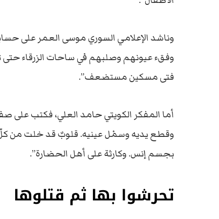
الأطفال”.
وناشد الإعلامي السوري موسى العمر على حسابه 
وفقء عيونهم وصلبهم في ساحات الزرقاء حتى تأك
فتى مسكين مستضعف”.
أما المفكر الكويتي حامد العلي، فكتب على صف
وقطع يديه وسمْل عينيه. قلوبٌ قد خلت من كل
بجسم إنس. وكارثة على أهل الحضارة”.
تحرشوا بها ثم قتلوها