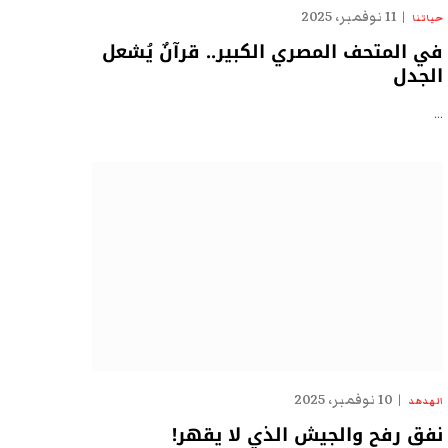
11 نوفمبر، 2025
حياتنا
في المتحف المصري الكبير.. قرآنٌ يُشعل
الجدل
…
10 نوفمبر، 2025
الهدهد
نفق رفح والجيش الذي لا يقهر!