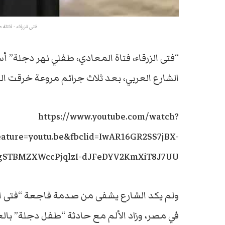
فتى الزرقاء - قاتلة 
“فتى الزرقاء، فتاة المعادي، طفلي نهر دجلة” أ
الشارع العربي، بعد ثلاث جرائم مروعة خرقت الع
https://www.youtube.com/watch?
ature=youtu.be&fbclid=IwAR16GR2SS7jBX-
gSTBMZXWccPjqlzI-dJFeDYV2KmXiT8J7UU
ولم يكد الشارع يشفى من صدمة فاجعة “فتى الز
في مصر، وزاد الألم مع حادثة “طفل دجلة” بالع