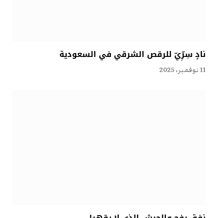
نادٍ سِرِّيّ للرقص الشرقي في السعودية
11 نوفمبر، 2025
نفق رفح والجيش الذي لا يقهر!