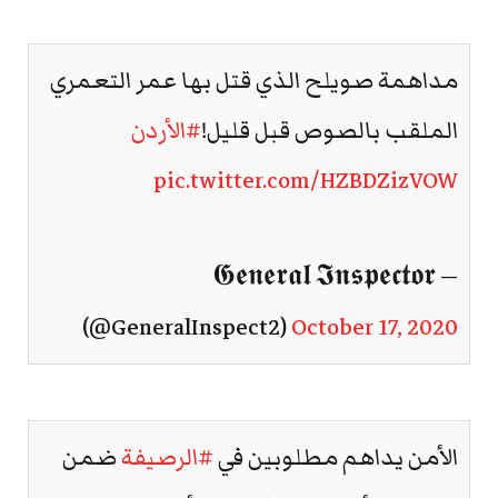
مداهمة صويلح الذي قتل بها عمر التعمري
الملقب بالصوص قبل قليل!
#الأردن
pic.twitter.com/HZBDZizVOW
— 𝕲𝖊𝖓𝖊𝖗𝖆𝖑 𝕴𝖓𝖘𝖕𝖊𝖈𝖙𝖔𝖗
(@GeneralInspect2)
October 17, 2020
الأمن يداهم مطلوبين في
#الرصيفة
ضمن