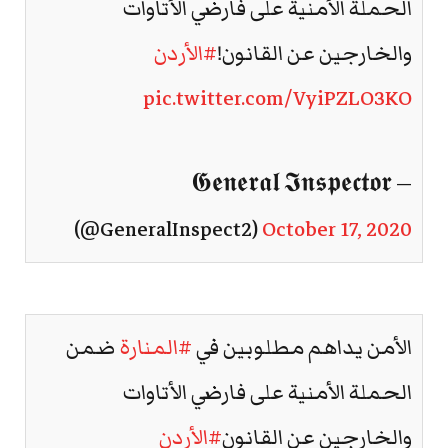
الحملة الأمنية على فارضي الأتاوات
والخارجين عن القانون!
#الأردن
pic.twitter.com/VyiPZLO3KO
— 𝕲𝖊𝖓𝖊𝖗𝖆𝖑 𝕴𝖓𝖘𝖕𝖊𝖈𝖙𝖔𝖗
(@GeneralInspect2)
October 17, 2020
الأمن يداهم مطلوبين في
#المنارة
ضمن
الحملة الأمنية على فارضي الأتاوات
والخارجين عن القانون
#الأردن