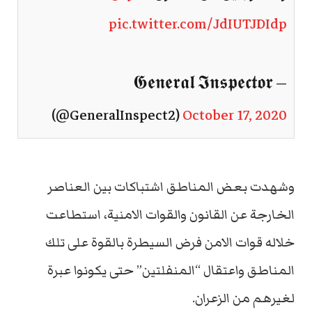
pic.twitter.com/JdIUTJDIdp
— 𝕲𝖊𝖓𝖊𝖗𝖆𝖑 𝕴𝖓𝖘𝖕𝖊𝖈𝖙𝖔𝖗
(@GeneralInspect2)
October 17, 2020
وشهدت بعض المناطق اشتباكات بين العناصر
الخارجة عن القانون والقوات الامنية، استطاعت
خلاله قوات الامن فرض السيطرة بالقوة على تلك
المناطق واعتقال “المنفلتين” حتى يكونوا عبرة
لغيرهم من الزعران.