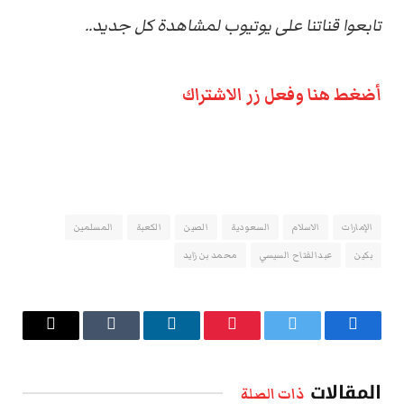
تابعوا قناتنا على يوتيوب لمشاهدة كل جديد..
أضغط هنا وفعل زر الاشتراك
الإمارات
الاسلام
السعودية
الصين
الكعبة
المسلمين
بكين
عبدالفتاح السيسي
محمد بن زايد
فيسبوك
تويتر
بينتيريست
لينكدإن
Tumblr
البريد
الإلكتروني
المقالات
ذات الصلة