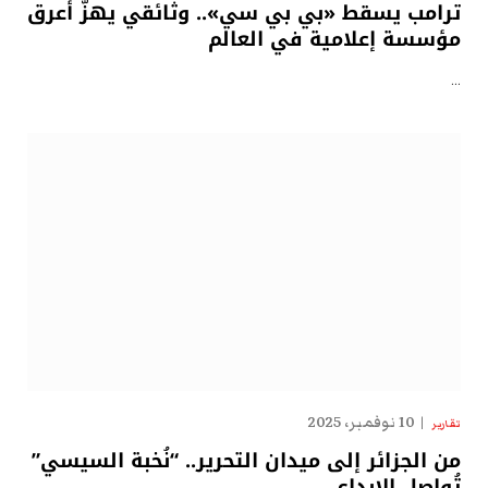
ترامب يسقط «بي بي سي».. وثائقي يهزّ أعرق
مؤسسة إعلامية في العالم
…
10 نوفمبر، 2025
تقارير
من الجزائر إلى ميدان التحرير.. “نُخبة السيسي”
تُواصل الإبداع