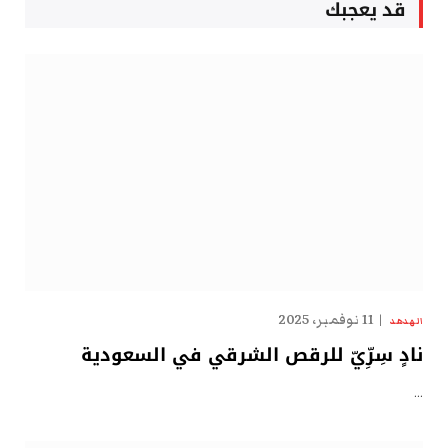
قد يعجبك
11 نوفمبر، 2025
الهدهد
نادٍ سِرِّيّ للرقص الشرقي في السعودية
…