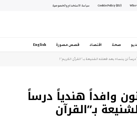
Cookie Policy (EU)
سياسة الاستخدام والخصوصية
يو
صحة
اقتصاد
قصص مصورة
English
درساً لن ينساه بعد فعلته الشنيعة بـ”القرآن الكريم”!
 وافداً هندياً درساً
شنيعة بـ”القرآن