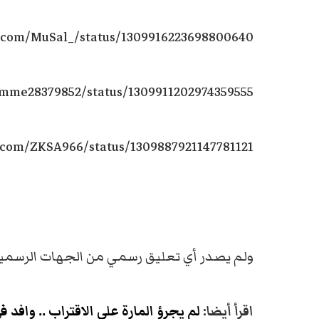
er.com/MuSal_/status/1309916223698800640
amme28379852/status/1309911202974359555
r.com/ZKSA966/status/1309887921147781121
ولم يصدر أي تعليق رسمي من الجهات الرسمية ع
اقرأ أيضا:
لم يجرؤ المارة على الاقتراب .. وا