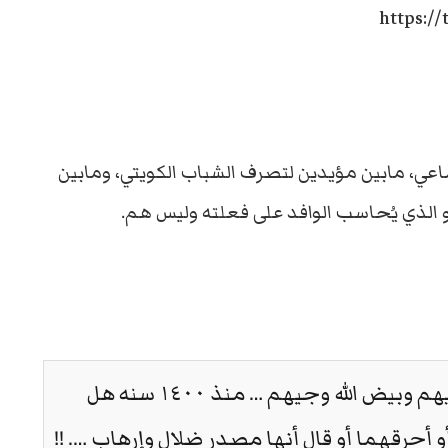
https:/
ماعي، مابين مؤيدين لتصرف الشباب الكويتي، ومابين
و الذي يُحاسب الوافد على فعلته وليس هم.
ضد العنف … بكل أشكاله .. لكن تسلم يديهم وبيض الله وجيهم … منذ ١٤٠٠ سنه هل
 أحرقهما أو قال أنها مصدر ضلال وإرهاب …. !!