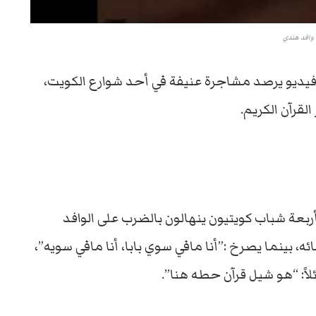
وافد هندي
فيديو يرصد مشاجرة عنيفة في أحد شوارع الكويت،
قرآن الكريم.
ربعة شباب كويتيون ينهالون بالضرب على الوافد
، بينما يصرخ :”أنا مافي سوي بابا، أنا مافي سويه”،
ً: “هو شيل قرآن حطه هنا”.