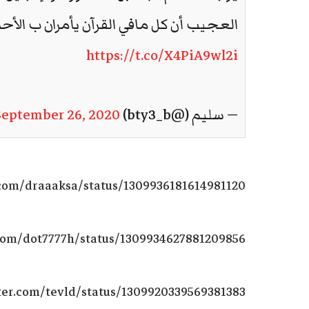
العجيب أن كل مافي القرآن يأمران ب الأح
https://t.co/X4PiA9wl2i
— سليم (@bty3_b)
September 26, 2020
r.com/draaaksa/status/1309936181614981120
.com/dot7777h/status/1309934627881209856
tter.com/tevld/status/1309920339569381383