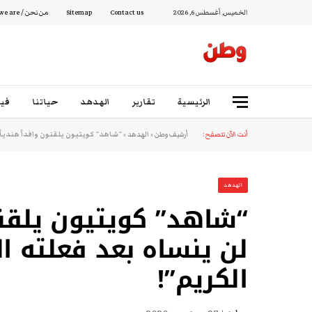
الخميس, أغسطس 6, 2026
Contact us
Sitemap
من نحن / Who we are
الرئيسية
تقارير
الهدهد
حياتنا
فيد
أنت الآن تتصفح:
أرشيف وطن
»
الهدهد
»
“شاهد” كويتيون يلقنون وافداً هندياً 
الهدهد
“شاهد” كويتيون يلقنون
لن ينساه بعد فعلته ال
الكريم”!