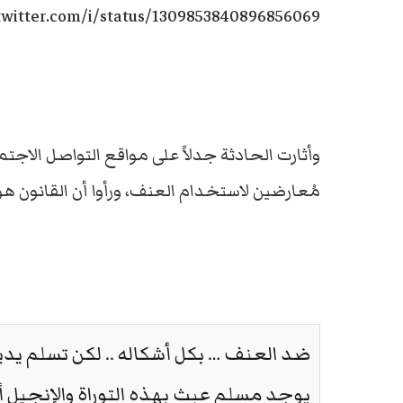
/twitter.com/i/status/1309853840896856069
وأثارت الحادثة جدلاً على مواقع التواصل الاجت
مُعارضين لاستخدام العنف، ورأوا أن القانون ه
يوجد مسلم عبث بهذه التوراة والإنجيل أو