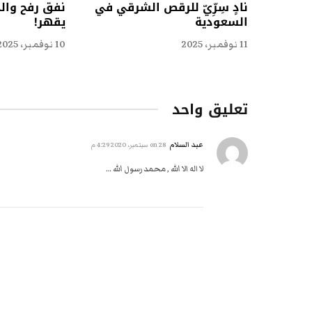
نادٍ سِرِّيّ للرقص الشرقي في
نفق رفح وال
السعودية
يقهر!
11 نوفمبر، 2025
10 نوفمبر، 2025
تعليق واحد
عبد السلام
on
28 سبتمبر، 2020 4:29 م
لا اله الا الله , محمد رسول الله …