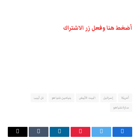
أضغط هنا وفعل زر الاشتراك
أمريكا
إسرائيل
البيت الأبيض
بنيامين نتنياهو
تل أبيب
سارة نتنياهو
فيسبوك
تويتر
بينتيريست
لينكدإن
Tumblr
البريد