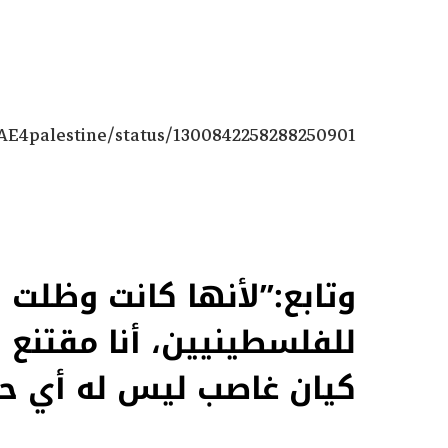
UAE4palestine/status/1300842258288250901
وتابع:”لأنها كانت وظل
للفلسطينيين، أنا مقتنع 
كيان غاصب ليس له أي ح