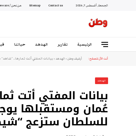
الجمعة, أغسطس 7, 2026
Contact us
Sitemap
من نحن / Who we are
الرئيسية
تقارير
الهدهد
حياتنا
فيد
أنت الآن تتصفح:
أرشيف وطن
»
الهدهد
»
بيانات المفتي أتت ثمارها.. “شاهد”
الهدهد
بيانات المفتي أتت ثم
عُمان ومستقبلها يوج
للسلطان ستزعج “شيط