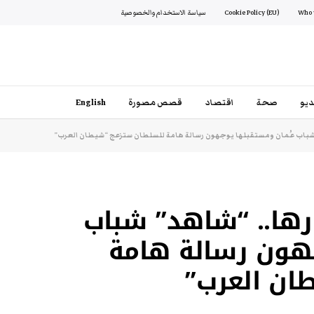
Cookie Policy (EU)
سياسة الاستخدام والخصوصية
يو
صحة
اقتصاد
قصص مصورة
English
 شباب عُمان ومستقبلها يوجهون رسالة هامة للسلطان ستزعج “شيطان العرب”
ارها.. “شاهد” شباب
هون رسالة هامة
ان العرب”