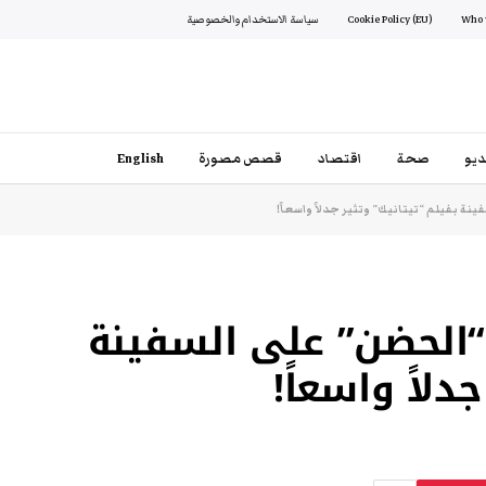
Cookie Policy (EU)
سياسة الاستخدام والخصوصية
يو
صحة
اقتصاد
قصص مصورة
English
نة بفيلم “تيتانيك” وتثير جدلاً واسعاً!
“الحضن” على السفينة
دلاً واسعاً!