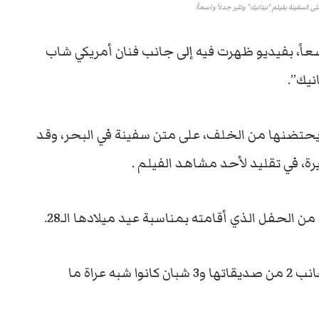
السفينة بفيلم "تيتانيك" وتثير جدلاً واسعاً!
سعاً، بفيديو ظهرت فيه إلى جانب فنان أمريكي شاب
نيك”.
يحتضنها من الخلف، على متن سفينة في البحر، وقد
ة، في تقليد لأحد مشاهد الفيلم .
 الحفل الذي أقامته بمناسبة عيد ميلادها الـ28.
وأقيم الحفل على متن يخت بعرض البحر إلى جانب 2 من صديقاتها و3 شبان كانوا شبه عراة ما