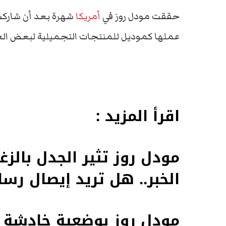
حققت مودل روز في
أمريكا
شهرة بعد أن شاركت
عملها كموديل للمنتجات التجميلية لبعض الع
اقرأ المزيد :
مودل روز تثير الجدل بالز
الخبر.. هل تريد إيصال رس
مودل روز بوضعية خادشة ع