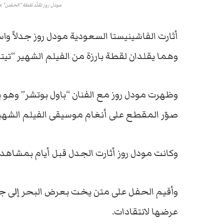
مودل روز تقلّد لقطة "الحضن" على 
أثارت الفاشينيستا السعودية مودل روز جدلاً وا
وهما يقلدان لقطة بارزة من الفيلم الشهير “تيتا
وظهرت مودل روز مع الفنان “باول بوتشر” وهو 
صوّر المقطع على أنغام موسيقى الفيلم الشهير
وكانت مودل روز أثارت الجدل قبل أيام بمشاهد من
عرضها لانتقادات.