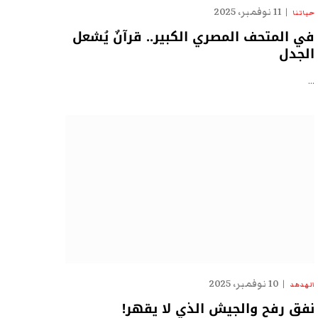
11 نوفمبر، 2025
حياتنا
في المتحف المصري الكبير.. قرآنٌ يُشعل
الجدل
…
10 نوفمبر، 2025
الهدهد
نفق رفح والجيش الذي لا يقهر!