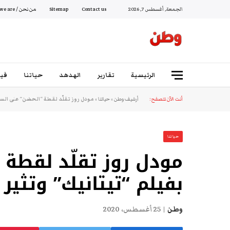
الجمعة, أغسطس 7, 2026
Contact us
Sitemap
من نحن / Who we are
الرئيسية
تقارير
الهدهد
حياتنا
فيد
أنت الآن تتصفح:
أرشيف وطن
»
حياتنا
»
مودل روز تقلّد لقطة “الحضن” على السفي
حياتنا
مودل روز تقلّد لقطة 
بفيلم “تيتانيك” وتثير ج
وطن
25 أغسطس، 2020