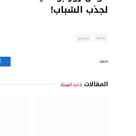
لجذب الشباب!
تيتانيك
مودل روز
شاركها.
ف
المقالات
ذات الصلة