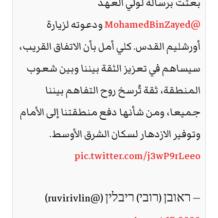
بعثت برسالة لولي العهد
@MohamedBinZayed
ودعوته لزيارة
أورشليم القدس. كلي أمل بأن الاتفاق القريب،
سيساهم في تعزيز الثقة بيننا وبين شعوب
المنطقة، ثقة تُرسخ روح التفاهم بيننا
جميعا، ومن شأنها دفع منطقتنا إلى الأمام
وتوفير الازدهار لسكان الشرق الأوسط.
pic.twitter.com/j3wP9rLeeo
— ראובן (רובי) ריבלין (@ruvirivlin)