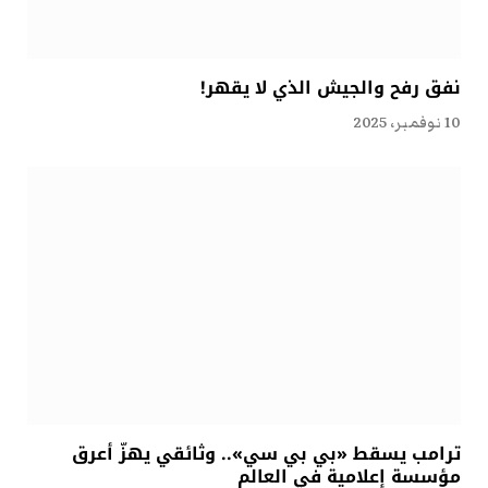
نفق رفح والجيش الذي لا يقهر!
10 نوفمبر، 2025
ترامب يسقط «بي بي سي».. وثائقي يهزّ أعرق
مؤسسة إعلامية في العالم