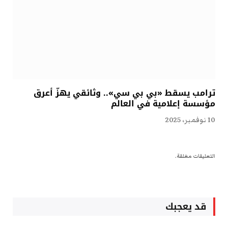
ترامب يسقط «بي بي سي».. وثائقي يهزّ أعرق
مؤسسة إعلامية في العالم
10 نوفمبر، 2025
التعليقات مغلقة.
قد يعجبك