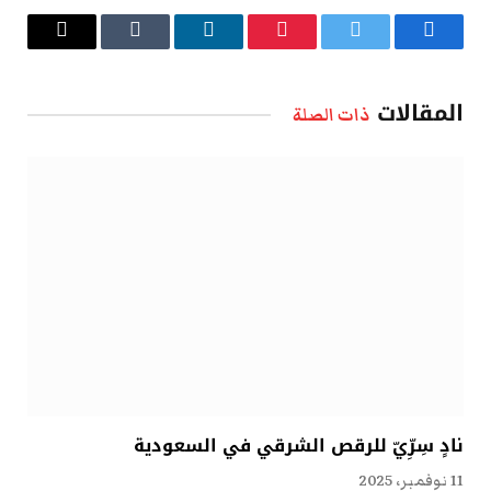
فيسبوك
تويتر
بينتيريست
لينكدإن
Tumblr
البريد
الإلكتروني
المقالات
ذات الصلة
نادٍ سِرِّيّ للرقص الشرقي في السعودية
11 نوفمبر، 2025