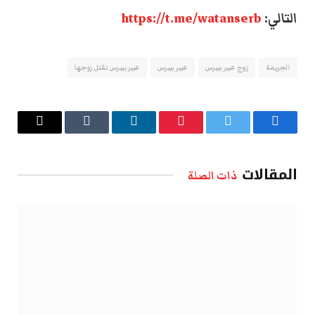
التالي:
https://t.me/watanserb
الجريمة
زوج عبير بيبرس
عبير بيبرس
عبير بيبرس تقتل زوجها
فيسبوك
تويتر
بينتيريست
لينكدإن
Tumblr
البريد
الإلكتروني
المقالات
ذات الصلة