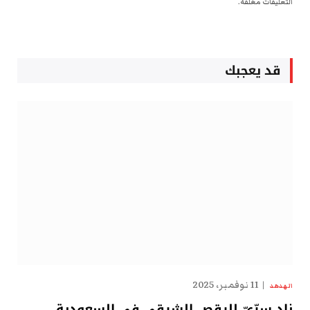
التعليقات مغلقة.
قد يعجبك
11 نوفمبر، 2025
الهدهد
نادٍ سِرِّيّ للرقص الشرقي في السعودية