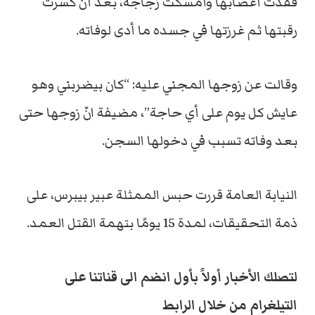
فقدت أعصابها وأمسكت زجاجة، بعد أن كسرت
رقبتها ثم غرزتها في جسده ما أدى لوفاته.
وقالت عن زوجها المجني عليه: “كان بيضربني وهو
عايش كل يوم على أي حاجة”، مضيفة انّ زوجها حتى
بعد وفاته تسبب في دخولها السجن.
النيابة العامة قررت حبس الممثلة عبير بيبرس، على
ذمة التحقيقات، لمدة 15 يومًا بتهمة القتل العمد.
لتصلك الأخبار أولاً بأول انضم الى قناتنا على
التيلغرام من خلال الرابط