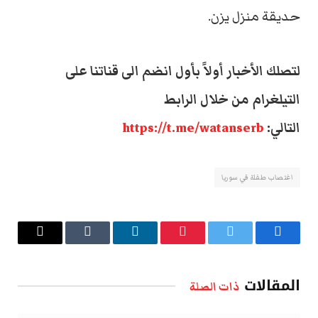
حديقة منزل يزن.
لتصلك الأخبار أولاً بأول انضم الى قناتنا على
التيلغرام من خلال الرابط
التالي:
https://t.me/watanserb
اغتصاب طفلة في سوريا
فيسبوك
تويتر
بينتيريست
لينكدإن
Tumblr
البريد
الإلكتروني
المقالات
ذات الصلة