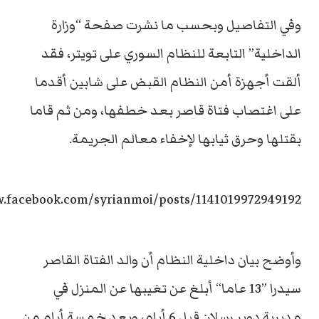
وفي التفاصيل وبحسب ما نشرت صفحة “وزارة
الداخلية” التابعة للنظام السوري على تويتر، فقد
ألقت أجهزة أمن النظام القبض على شابين أقدما
على اغتصاب فتاة قاصر بعد خطفها، ومن ثم قاما
بقتلها وحرق ثيابها لإخفاء معالم الجريمة.
w.facebook.com/syrianmoi/posts/1141019972949192
وأوضح بيان داخلية النظام أن والد الفتاة القاصر
سيدرا ”13 عاما“ أبلغ عن تغيبها عن المنزل في
مديرية دوير رسلان قبل 6 أيام، وبعد خمسة أيام من