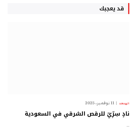
قد يعجبك
11 نوفمبر، 2025
الهدهد
نادٍ سِرِّيّ للرقص الشرقي في السعودية
…