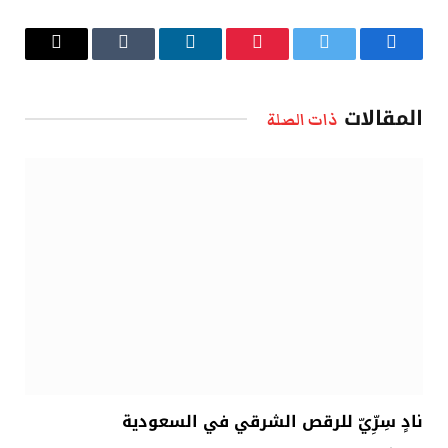
فيسبوك
تويتر
بينتيريست
لينكدإن
Tumblr
البريد
الإلكتروني
المقالات
ذات الصلة
نادٍ سِرِّيّ للرقص الشرقي في السعودية