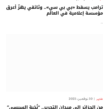
ترامب يسقط «بي بي سي».. وثائقي يهزّ أعرق
مؤسسة إعلامية في العالم
…
10 نوفمبر، 2025
تقارير
من الجزائر إلى ميدان التحرير.. “نُخبة السيسي”