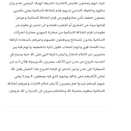
حيث انهم يعملون عكسس الاحاديث الشريفه الهدف الرئيسي عدم زوال
ملكهم والخوف الاساسي لديهم قيام الخلافه الاسلامية يعني بالعربي
يضعون خطط تأمن مخاوفهم من قيام الخلافة الاسلامية وعوامل
قيامها سواء من المشرق أو المغرب فعمدو الى تدمير اي مقوم من
مقومات قيام الخلافة الاسلامية من محاربة المهدي محاربة الحركات
الاسلامية ينادون للتسامح ويوهمون انفسهم وغيرهم بالسعاده الزائفه
ببناء اقتصاد قوي وانهم اصحاب عقول ذكيه للتخطيط وانهم قياديين
متميزين عبر الاعلام الدجال واليمن ذكرها النبي صلى الله عليه وسلم في
الحديث خروج من عدن ابين 12 الف ينصرون الله ورسوله فكان لا بد من
السيطرة على عدن وابين لتدمير اي فرصه لخروج هذا الجيش يقول الله
تعالى (( فذرهم حتى يلاقوا يومهم الذي فيه يصعقون # يوم لا يغني
عنهم كيدهم شيا ولا هم ينصرون )) ابشر حكام الامارات وغيرهم الخلافه
الاسلامية ستقوم بمشيئة الله وحكمكم سيزول الى الابدبإذن الله عزوجل.