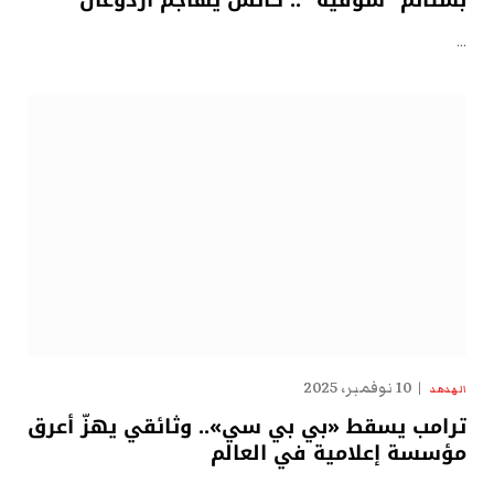
بشتائم “سوقيّة” .. كاتس يهاجم أردوغان
…
10 نوفمبر، 2025
الهدهد
ترامب يسقط «بي بي سي».. وثائقي يهزّ أعرق
مؤسسة إعلامية في العالم