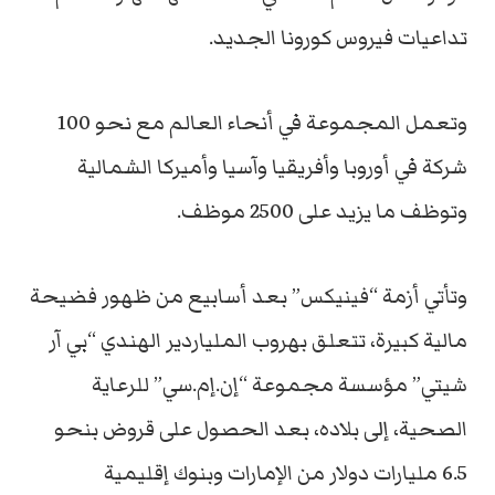
تداعيات فيروس كورونا الجديد.
وتعمل المجموعة في أنحاء العالم مع نحو 100
شركة في أوروبا وأفريقيا وآسيا وأميركا الشمالية
وتوظف ما يزيد على 2500 موظف.
وتأتي أزمة “فينيكس” بعد أسابيع من ظهور فضيحة
مالية كبيرة، تتعلق بهروب الملياردير الهندي “بي آر
شيتي” مؤسسة مجموعة “إن.إم.سي” للرعاية
الصحية، إلى بلاده، بعد الحصول على قروض بنحو
6.5 مليارات دولار من الإمارات وبنوك إقليمية