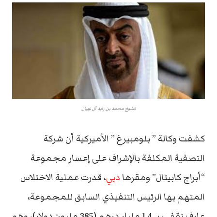
الشيخ محمد بن زايد آل نهيان
كشفت وكالة ” بلومبيرغ ” الأميركية أن شركة
التصفية المكلفة بالإشراف على إعسار مجموعة
“أبراج كابيتال” ومقرها
دبي
، قدرت عملية الاختلاس
المتهم بها الرئيس التنفيذي السابق للمجموعة،
عارف نقفي، بـ 1.4 مليار درهم (385 مليون دولار)، وهو