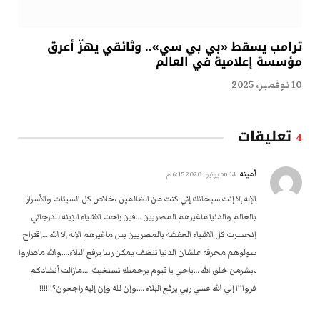
ترامب يسقط «بي بي سي».. وثائقي يهزّ أعرق
مؤسسة إعلامية في العالم
10 نوفمبر، 2025
تعليقات
4
أمينه
on
14 يونيو، 2020 6:15 م
الإله إلا إنت سبحانك إني كنت من الظالمين ،خلاص كل السيئات والأسرار
بالعالم والدنيا ماغيرهم المصريين …فين راحت الاشياء الزينه للدرجاتي
إنحسرت كل الاشياء العفشه بالمصريين بس ماغيرهم الإله إلا الله …إقتراح
سولوهم محرقه علشان الدنيا تنظف يمكن ربنا يرفع البلاء….والله ماصاروا
،بشرمن خلق الله …ياحي يا قيوم برحمتك تستغيث ….مازالت أنشادكم
فرواااا إلي الله عسي ربي يرفع البلاء ….وإن لله وإن إليه راجعون؟!!!!!!