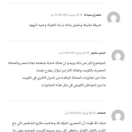
مصري سيدك
on
15 يونيو، 2020 12:38 ص
حريقة تشيلك وتشيل بلدك يا بلد الخونة وعبيد اليهود
حسن سليم
on
15 يونيو، 2020 1:33 ص
الموضوع اكبر من ذلك ويبدو ان هناك حمله منظمه تجاه مصر والعماله
المصريه بالكويت وهناك اكثر من سؤال يطرح نفسه
ماذا عن تجاوزات العماله الوافده من الدول الاخري في الكويت
ما دور المواطن الكويتي في مثل هذه التجاوزات
محمد
on
15 يونيو، 2020 3:24 ص
مشاء الله قولت أن المصري اعترف لك وماجبت طارئ الشخص اللي باع
الكرت بالاصل الكواتي ياحظي اللي يزور ويبيع الكروت الصحيه يعني ما