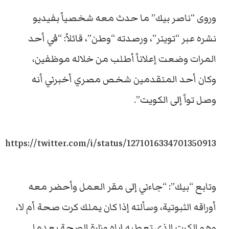
وروى “ناصر بيك” ما حدث معه شخصياً بفيديو
نشره عبر “تويتر”، ورصدته “وطن”، قائلاً: “في أحد
المرات وضعت إعلاناً أطلب من خلاله موظفين،
وكان أحد المتقدمين شخص مصري أخبرني أنه
وصل تواً إلى الكويت”.
https://twitter.com/i/status/1271016334701350913
وتابع “بيك”: “جاءني إلى مقر العمل وأحضر معه
أوراقه الثبوتية، وسألته إذا كان يملك كرت صحة أم لا،
وهو الكرت الذي تعطيه إياه وزارة الصحة بعدما