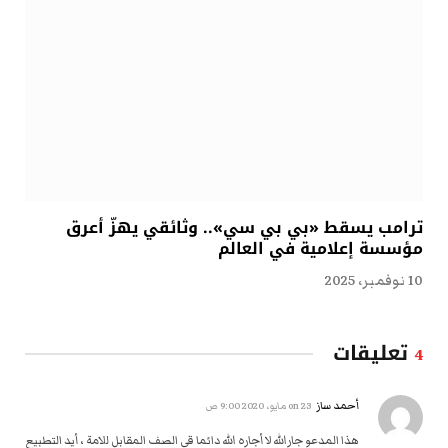
ترامب يسقط «بي بي سي».. وثائقي يهزّ أعرق
مؤسسة إعلامية في العالم
10 نوفمبر، 2025
تعليقات
4
أحمد ساز
on
23 مايو، 2020 9:00 ص
هذا المدعو جارالله لا أجاره الله دائما قي الصف المقابل للامة ، أيد التطبيع