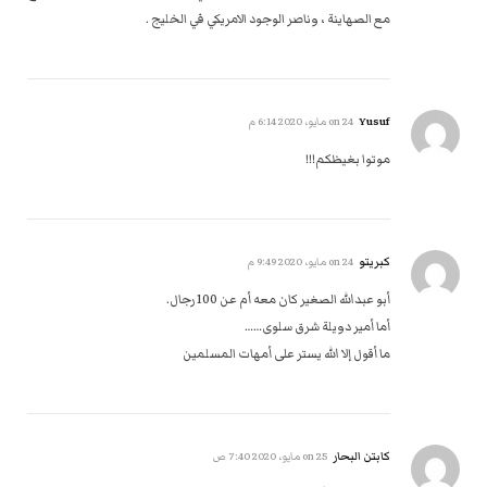
مع الصهاينة ، وناصر الوجود الامريكي في الخليج .
Yusuf
on
24 مايو، 2020 6:14 م
موتوا بغيظكم!!!
كبريتو
on
24 مايو، 2020 9:49 م
أبو عبدالله الصغير كان معه أم عن 100 رجال.
أما أمير دويلة شرق سلوى……
ما أقول إلا الله يستر على أمهات المسلمين
كابتن البحار
on
25 مايو، 2020 7:40 ص