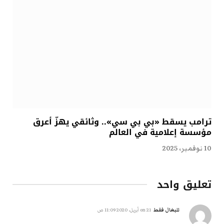
ترامب يسقط «بي بي سي».. وثائقي يهزّ أعرق
مؤسسة إعلامية في العالم
10 نوفمبر، 2025
تعليق واحد
للبغال فقط
on
21 أبريل، 2020 11:09 ص